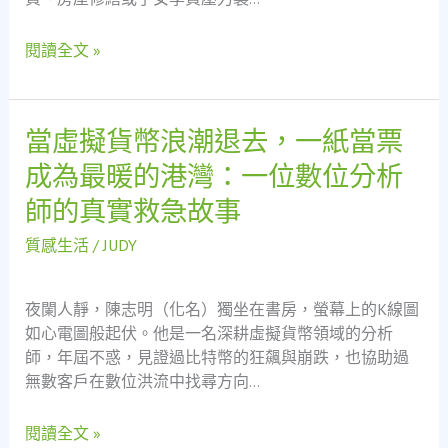
親
真
保
正
閱讀全文 »
全
實
母
踐
親
的
當虛擬貨幣浪潮退去，一紙當票
當
應
虛
成為最暖的港灣：一位數位分析
急
擬
之
師的真實救急故事
貨
路
幣
看
質感生活
/
JUDY
浪
金
潮
融
退
夜闌人靜，陳志明（化名）獨坐在書房，螢幕上的K線圖
安
去，
如心電圖般起伏。他是一名深耕虛擬貨幣領域的分析
全
一
師，年屆不惑，見證過比特幣的狂飆與崩跌，也協助過
網
紙
無數客戶在數位洪流中找尋方向…
當
票
閱讀全文 »
成