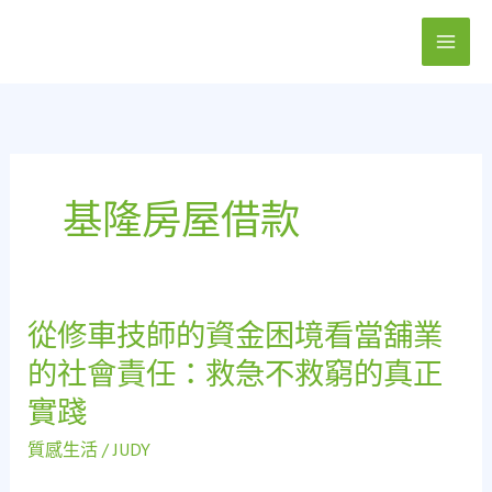
跳
至
主
要
內
容
基隆房屋借款
從修車技師的資金困境看當舖業
從
修
的社會責任：救急不救窮的真正
車
實踐
技
師
質感生活
/
JUDY
的
資