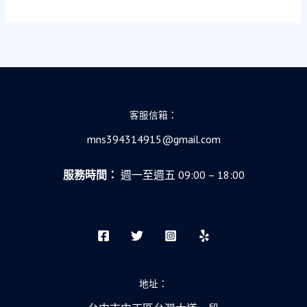
為
最
暖
的
港
灣：
一
客服信箱：
位
mns394314915@gmail.com
數
位
服務時間：
週一至週五 09:00 – 18:00
分
析
師
的
真
實
救
地址：
急