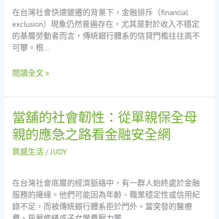
金
在台灣社會快速變遷的背景下，金融排斥（financial
困
exclusion）現象仍然普遍存在，尤其是對於收入不穩定
境
的基層勞動者而言，傳統銀行體系的信貸門檻往往高不
看
可攀。根…
當
舖
閱讀全文 »
業
的
社
當舖的社會韌性：從單親保全母
當
會
舖
責
親的應急之路看金融安全網
的
任：
社
救
質感生活
/
JUDY
會
急
韌
不
在台灣社會底層的經濟脈絡中，有一群人始終處於金融
性：
救
服務的邊緣。他們可能因為年齡、職業穩定性或信用紀
從
窮
錄不足，而被傳統銀行體系拒於門外。當突發的醫療
單
的
費、房屋修繕或子女學費壓力襲…