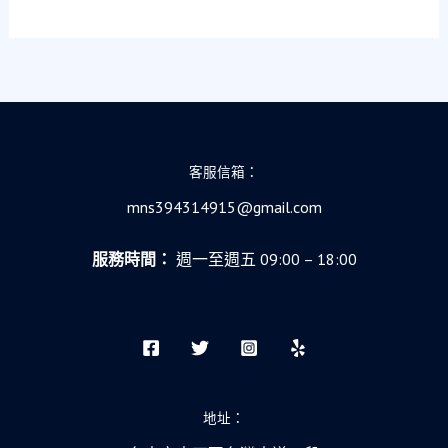
60
現
歲
看
資
見
訊
社
人
會
的
安
社
全
客服信箱：
會
網
安
的
mns394314915@gmail.com
全
真
網
實
服務時間：
週一至週五 09:00 – 18:00
啟
溫
示
度
錄
地址：