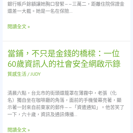
款
媽
銀行帳戶餘額讓她胸口發緊——三萬二，距離住院保證金
的
媽
還差一大截。她是一名在保險…
溫
保
柔
險
閱讀全文 »
力
業
量
務
員
當鋪，不只是金錢的橋樑：一位
當
的
鋪，
救
60歲資訊人的社會安全網啟示錄
不
急
只
實
質感生活
/
JUDY
是
錄
金
——
清晨六點，台北市的街頭還籠罩在薄霧中，老張（化
錢
從
名）獨自坐在咖啡廳的角落，面前的手機螢幕亮著，顯
的
基
示著一封來自前東家的郵件——「資遣通知」。他苦笑了
橋
隆
一下，六十歲，資訊及通訊傳播…
樑：
支
一
票
閱讀全文 »
位
貼