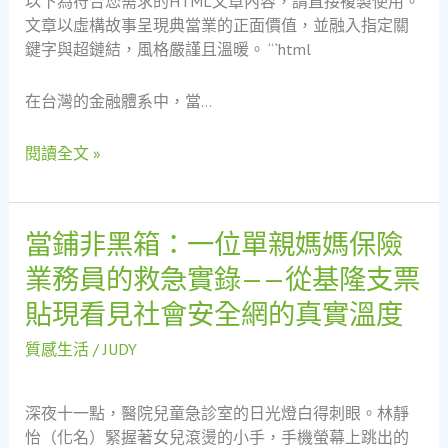
以下為符合您需求的HTML文章內容，請直接複製使用。
網：
文章以虛構故事呈現典當業的正面價值，並融入指定關
一
鍵字與超鏈結，風格嚴謹且溫暖。 “`html
位
補
在台灣的金融體系中，當…
教
老
閱讀全文 »
師
的
救
急
當鋪非黑箱：一位單親媽媽保險
當
重
鋪
業務員的救急實錄——從基隆支票
生
非
貼現看見社會安全網的真實溫度
與
黑
基
箱：
質感生活
/
JUDY
隆
一
支
位
票
單
深夜十一點，醫院兒童急診室的日光燈白得刺眼。林靜
借
親
怡（化名）緊握著女兒滾燙的小手，手機螢幕上跳出的