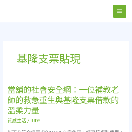
跳
至
主
要
內
容
基隆支票貼現
當舖的社會安全網：一位補教老
當
舖
師的救急重生與基隆支票借款的
的
溫柔力量
社
會
質感生活
/
JUDY
安
全