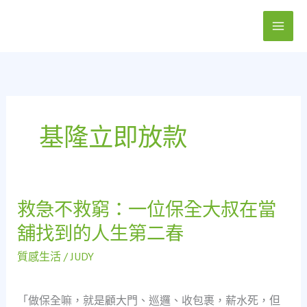
跳
至
主
要
內
容
基隆立即放款
救急不救窮：一位保全大叔在當
救
急
舖找到的人生第二春
不
救
質感生活
/
JUDY
窮：
一
「做保全嘛，就是顧大門、巡邏、收包裹，薪水死，但
位