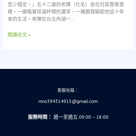
至少穩定。」五十二歲的老陳（化名）坐在社區警衛室
保
裡，一邊喝著保溫杯裡的濃茶，一邊跟我聊起他這十年
全
來的生活。老陳在台北內湖一…
大
叔
閱讀全文 »
在
當
舖
找
到
的
人
生
客服信箱：
第
二
mns394314915@gmail.com
春
服務時間：
週一至週五 09:00 – 18:00