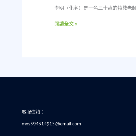
網
李明（化名）是一名三十歲的特教老
路
推
廣
閱讀全文 »
蛻
變
記
客服信箱：
mns394314915@gmail.com