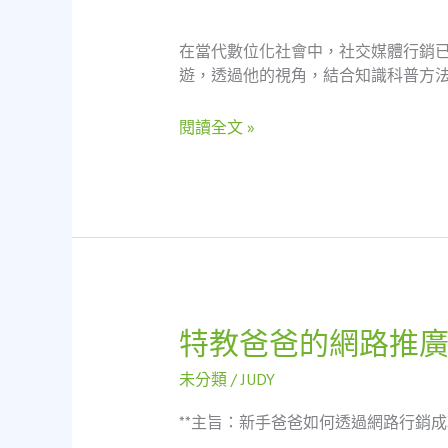
爸
爸
在當代數位化社會中，社交媒體行銷已
導
遊，透過他的視角，結合知識科普方法
遊
視
閱讀全文 »
角
探
討
社
交
媒
體
行
銷
特教爸爸的網路推
特
的
教
知
未分類
/
JUDY
爸
識
爸
科
**主旨：新手爸爸如何透過網路行銷
的
普