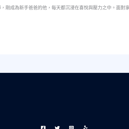
師，剛成為新手爸爸的他，每天都沉浸在喜悅與壓力之中。面對家