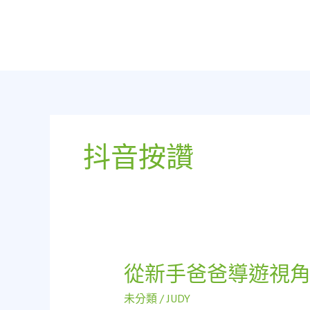
跳
至
主
要
內
容
抖音按讚
從新手爸爸導遊視
從
新
未分類
/
JUDY
手