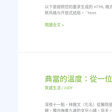
人
以下是按照您的要求生成的 HTML 格
媽
默风格与开放式结局。 “`html
媽
遇
閱讀全文 »
上
當
舖：
一
場
「救
急
不
救
典當的溫度：從一
典
窮」
當
的
質感生活
/
JUDY
的
溫
溫
暖
度：
相
深夜十一點，林雅文（化名）從醫院
從
遇
親，獨自撫養九歲的女兒小晴。這天，