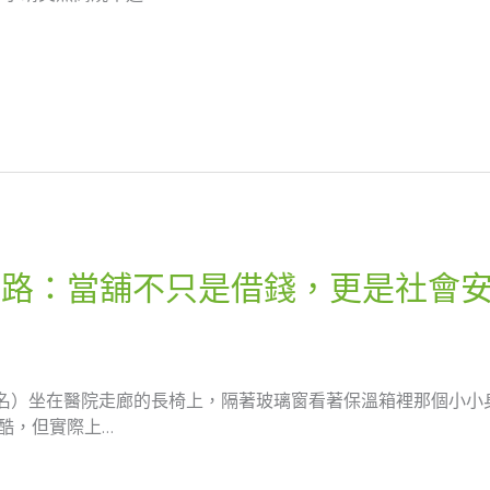
之路：當舖不只是借錢，更是社會
名）坐在醫院走廊的長椅上，隔著玻璃窗看著保溫箱裡那個小小
酷，但實際上…