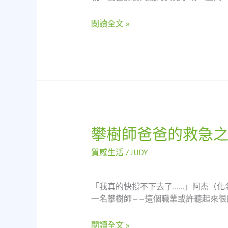
一
位
閱讀全文 »
單
親
醫
師
媽
媽
的
經
歷
攀樹師爸爸的救急
攀
看
樹
救
質感生活
/
JUDY
師
急
爸
不
爸
救
「我真的快撐不下去了……」阿杰（化
的
窮
一名攀樹師——這個職業或許聽起來很
救
與
急
社
閱讀全文 »
之