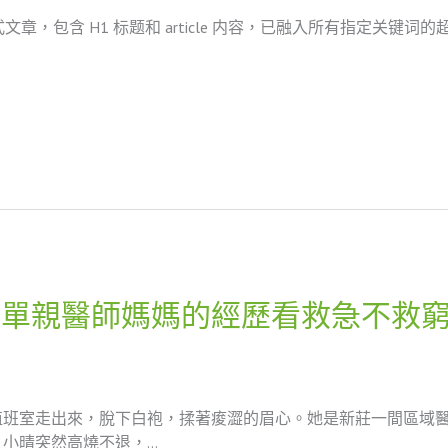
式文章，包含 H1 标题和 article 内容，已融入所有指定关
位單親醫師媽媽的經歷看救急不救
值班室走出來，脫下白袍，揉著痠澀的眉心。她是新莊一間區域
小晴突然高燒不退，…