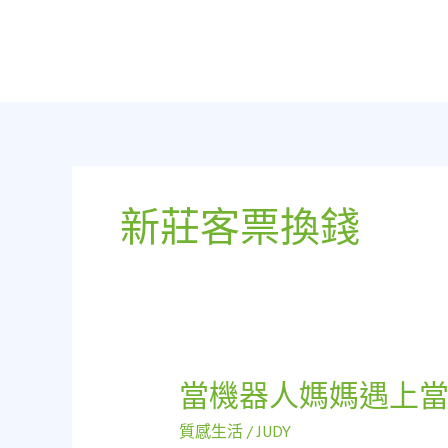
跳
至
主
要
內
容
新莊客票換錢
當機器人媽媽遇上
當
機
質感生活
/
JUDY
器