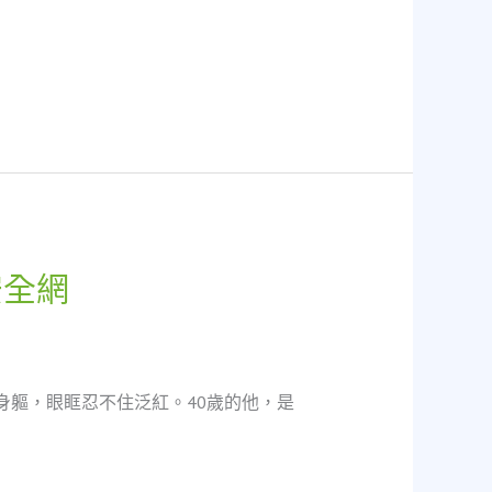
安全網
身軀，眼眶忍不住泛紅。40歲的他，是