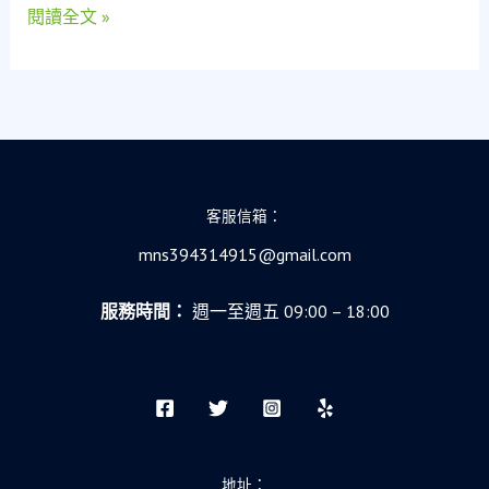
網？
閱讀全文 »
員
的
救
急
故
事
客服信箱：
mns394314915@gmail.com
服務時間：
週一至週五 09:00 – 18:00
地址：