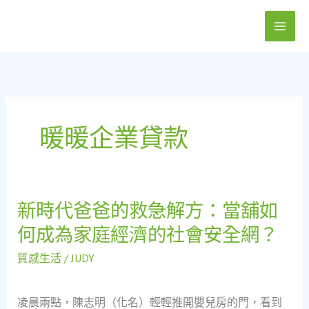
跳
至
主
要
內
容
暖暖企業貸款
新時代爸爸的救急解方：當舖如
新
時
何成為家庭經濟的社會安全網？
代
爸
質感生活
/
JUDY
爸
的
凌晨兩點，陳志明（化名）輕輕推開嬰兒房的門，看到
救