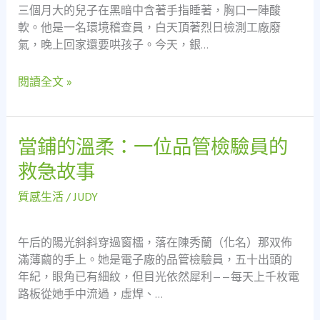
三個月大的兒子在黑暗中含著手指睡著，胸口一陣酸
急
軟。他是一名環境稽查員，白天頂著烈日檢測工廠廢
解
氣，晚上回家還要哄孩子。今天，銀…
方：
當
閱讀全文 »
舖
如
何
成
當鋪的溫柔：一位品管檢驗員的
當
為
鋪
救急故事
家
的
庭
溫
質感生活
/
JUDY
經
柔：
濟
一
的
午后的陽光斜斜穿過窗櫺，落在陳秀蘭（化名）那双佈
位
社
滿薄繭的手上。她是電子廠的品管檢驗員，五十出頭的
品
會
年紀，眼角已有細紋，但目光依然犀利——每天上千枚電
管
安
路板從她手中流過，虛焊、…
檢
全
驗