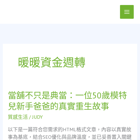
跳
至
主
要
內
容
暖暖資金週轉
當舖不只是典當：一位50歲模特
當
舖
兒新手爸爸的真實重生故事
不
只
質感生活
/
JUDY
是
以下是一篇符合您需求的HTML格式文章，內容以真實故
典
事為基底，結合SEO優化與品牌溫度，並已妥善置入關鍵
當：