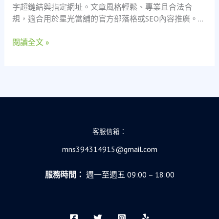
字超鏈結與指定網址。文章風格輕鬆、專業且合法合
一
規，適合用於星光當舖的官方部落格或SEO內容推廣。…
位
50
閱讀全文 »
歲
模
特
兒
新
手
爸
爸
客服信箱：
的
mns394314915@gmail.com
真
實
重
服務時間：
週一至週五 09:00 – 18:00
生
故
事