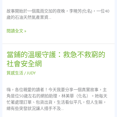
融
故事開始於一個風雨交加的夜晚，李曉芳(化名)，一位40
資
歲的石油天然氣產業資…
之
旅：
當
閱讀全文 »
鋪
如
何
當鋪的溫暖守護：救急不救窮的
當
化
鋪
身
社會安全網
的
社
溫
質感生活
/
JUDY
會
暖
安
守
全
嗨，各位親愛的讀者！今天我要分享一個真實故事，主
護：
網
角是位50歲左右的網拍助理，林美華（化名）。她每天
救
忙著處理訂單、包貨出貨，生活看似平凡，但人生嘛，
急
總有些突發狀況讓人措手不及…
不
救