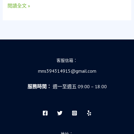
閱讀全文 »
窮
的
社
會
安
全
網
客服信箱：
mns394314915@gmail.com
服務時間：
週一至週五 09:00 – 18:00