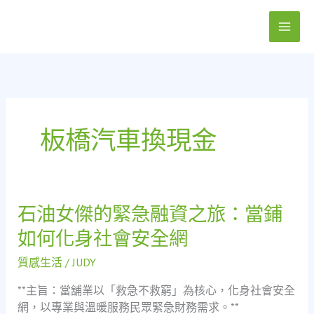
跳
至
主
要
內
容
板橋汽車換現金
石油女傑的緊急融資之旅：當鋪
石
油
如何化身社會安全網
女
傑
質感生活
/
JUDY
的
**主旨：當舖業以「救急不救窮」為核心，化身社會安全
緊
網，以專業與溫暖服務民眾緊急財務需求。**
急