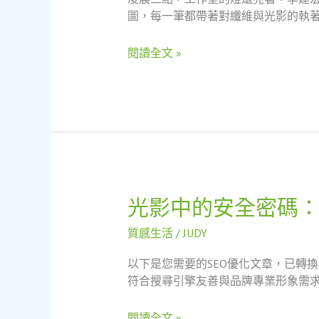
雷
圖，每一筆都帶著對纖維與光影的執著
射：
一
閱讀全文 »
位
中
年
新
手
爸
爸
的
時
光影中的安全密碼
光
尚
影
趨
質感生活
/
JUDY
中
勢
的
觀
以下是您需要的SEO優化文章，已轉
安
察
符合搜尋引擎友善與品牌專業形象需求。 “
全
密
閱讀全文 »