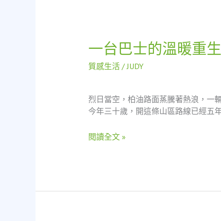
讓
單
親
媽
一台巴士的溫暖重
一
媽
台
找
質感生活
/
JUDY
巴
到
士
專
的
業
烈日當空，柏油路面蒸騰著熱浪，一
溫
與
今年三十歲，開這條山區路線已經五年
暖
溫
重
度
閱讀全文 »
生：
女
司
機
與
雷
射