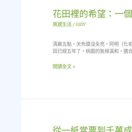
切
割
花田裡的希望：一
花
的
田
動
質感生活
/
JUDY
裡
人
的
故
希
事
清晨五點，天色還沒全亮，阿明（化
望：
田已經五年了。桃園的氣候溫和，適合
一
個
閱讀全文 »
當
舖
救
急
的
真
實
故
事
從一紙當票到千萬
從