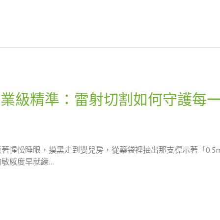
工業級精準：雷射切割如何守護每
著惺忪睡眼，摸黑走到嬰兒房，從藥袋裡抽出那支標示著「0.5
敏感度早就練…