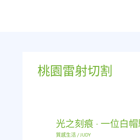
跳
至
主
要
內
容
桃園雷射切割
光之刻痕 · 一位白
光
之
質感生活
/
JUDY
刻