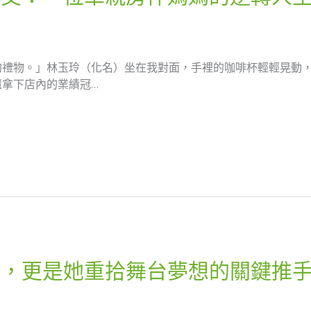
的禮物。」林玉玲（化名）坐在我對面，手裡的咖啡杯輕輕晃動
拿下店內的業績冠…
業，更是她重拾舞台夢想的關鍵推