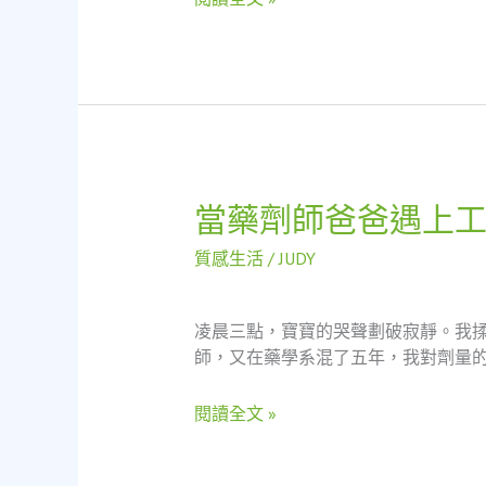
碼：
一
位
資
深
工
安
人
當藥劑師爸爸遇上
當
員
藥
對
質感生活
/
JUDY
劑
精
師
密
爸
工
凌晨三點，寶寶的哭聲劃破寂靜。我揉
爸
業
師，又在藥學系混了五年，我對劑量的
遇
標
上
準
閱讀全文 »
工
的
業
反
級
思