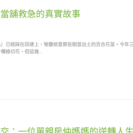
個當舖救急的真實故事
名）已經踩在田埂上，彎腰檢查那些剛冒出土的百合花苗。今年
種植切花，但這幾…
成交：一位單親房仲媽媽的逆轉人