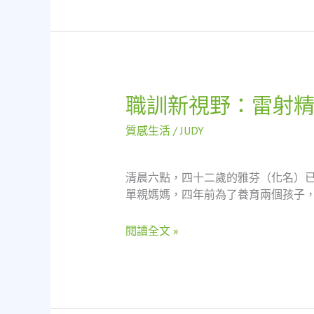
精
準：
雷
射
切
割
職訓新視野：雷射
職
如
訓
何
質感生活
/
JUDY
新
守
視
護
野：
每
清晨六點，四十二歲的雅芬（化名）
雷
一
單親媽媽，四年前為了養育兩個孩子，
射
分
精
信
閱讀全文 »
密
賴
技
術
如
何