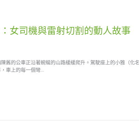
生：女司機與雷射切割的動人故事
輛陳舊的公車正沿著蜿蜒的山路緩緩爬升。駕駛座上的小雅（化
，車上的每一個彎…