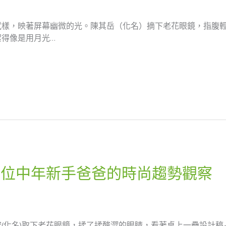
試樣，映著屏幕幽微的光。陳其岳（化名）摘下老花眼鏡，指腹輕
得像是用月光…
一位中年新手爸爸的時尚趨勢觀察
(化名)取下老花眼鏡，揉了揉酸澀的眼睛，看著桌上一疊設計稿