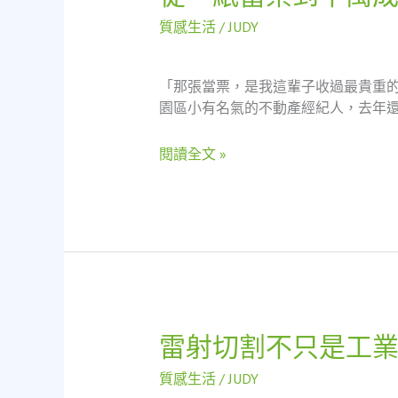
一
質感生活
/
JUDY
紙
當
票
「那張當票，是我這輩子收過最貴重
到
園區小有名氣的不動產經紀人，去年還
千
萬
閱讀全文 »
成
交：
一
位
單
親
房
仲
媽
雷射切割不只是工
雷
媽
射
的
質感生活
/
JUDY
切
逆