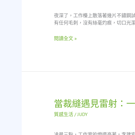
痕
·
夜深了，工作檯上散落著幾片不鏽鋼
一
有任何毛刺，沒有絲毫灼痕，切口光潔
位
白
閱讀全文 »
帽
駭
客
父
親
的
工
業
哲
當裁縫遇見雷射：
當
思
裁
質感生活
/
JUDY
縫
遇
見
凌晨三點，工作室的燈還亮著。李建宏