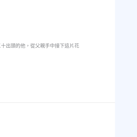
三十出頭的他，從父親手中接下這片花
生