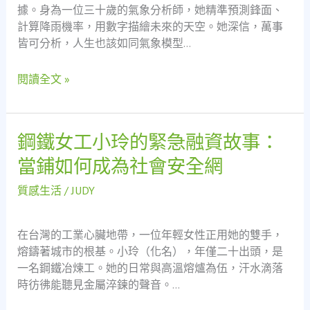
據。身為一位三十歲的氣象分析師，她精準預測鋒面、
當
計算降雨機率，用數字描繪未來的天空。她深信，萬事
生
皆可分析，人生也該如同氣象模型…
命
遇
閱讀全文 »
上
突
如
其
鋼鐵女工小玲的緊急融資故事：
鋼
來
鐵
當鋪如何成為社會安全網
的
女
暴
工
質感生活
/
JUDY
雨，
小
誰
玲
能
在台灣的工業心臟地帶，一位年輕女性正用她的雙手，
的
為
熔鑄著城市的根基。小玲（化名），年僅二十出頭，是
緊
你
一名鋼鐵冶煉工。她的日常與高溫熔爐為伍，汗水滴落
急
撐
時彷彿能聽見金屬淬鍊的聲音。…
融
傘？
資