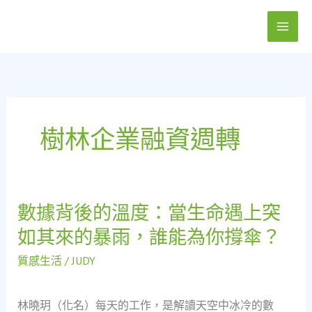
跳
至
主
要
內
容
樹林企業融資週轉
數據背後的溫度：當生命遇上突
數
據
如其來的暴雨，誰能為你撐傘？
背
後
質感生活
/
JUDY
的
溫
林曉玥（化名）每天的工作，是解讀天空中冰冷的數
度：