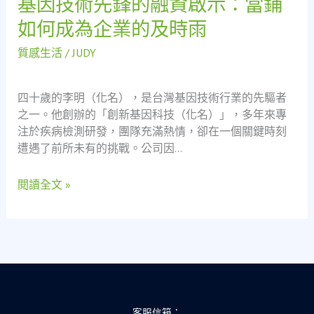
基因技術先鋒的融資啟示：當鋪
看
因
如何成為企業的及時雨
見
技
社
術
質感生活
/
JUDY
會
先
安
鋒
全
四十歲的李明（化名），是台灣基因技術行業的先驅者
的
網
之一。他創辦的「創新基因科技（化名）」，多年來專
融
的
注於疾病檢測研發，團隊充滿熱情，卻在一個關鍵時刻
資
溫
遭遇了前所未有的挑戰。公司因…
啟
度
示：
閱讀全文 »
當
鋪
如
何
成
為
企
業
客服信箱：