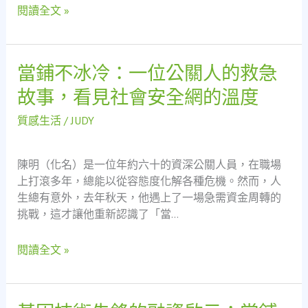
閱讀全文 »
故
事：
當
鋪
當鋪不冰冷：一位公關人的救急
當
如
鋪
故事，看見社會安全網的溫度
何
不
成
冰
質感生活
/
JUDY
為
冷：
社
一
會
陳明（化名）是一位年約六十的資深公關人員，在職場
位
安
上打滾多年，總能以從容態度化解各種危機。然而，人
公
全
生總有意外，去年秋天，他遇上了一場急需資金周轉的
關
網
挑戰，這才讓他重新認識了「當…
人
的
閱讀全文 »
救
急
故
事，
基