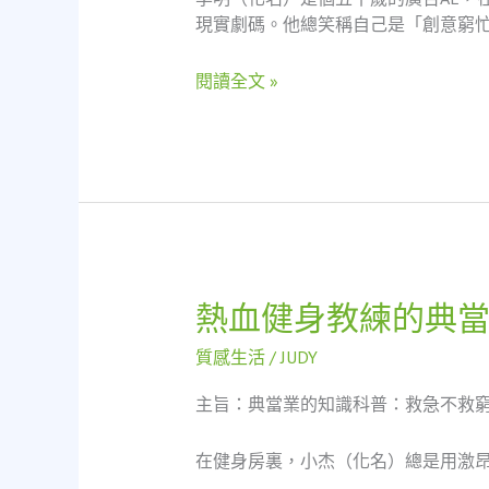
暖
現實劇碼。他總笑稱自己是「創意窮忙
援
手：
閱讀全文 »
一
位
廣
告
AE
的
當
鋪
奇
熱血健身教練的典
熱
遇
血
記
質感生活
/
JUDY
健
身
主旨：典當業的知識科普：救急不救
教
練
在健身房裏，小杰（化名）總是用激昂
的