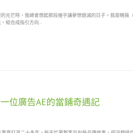
暖的光芒時，我總會想起那段幾乎讓夢想熄滅的日子。我是曉薇
，組合成指引方向…
一位廣告AE的當鋪奇遇記
在業界打滾二十多年，每天忙著幫客戶包裝品牌故事，卻沒想過