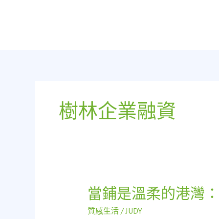
跳
至
主
要
內
容
樹林企業融資
當鋪是溫柔的港灣
當
鋪
質感生活
/
JUDY
是