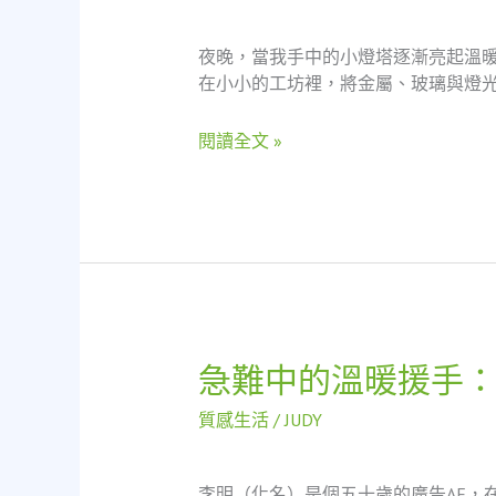
溫
柔
夜晚，當我手中的小燈塔逐漸亮起溫
的
在小小的工坊裡，將金屬、玻璃與燈光
港
灣：
閱讀全文 »
一
位
燈
塔
製
作
師
的
緊
急難中的溫暖援手：
急
急
難
融
質感生活
/
JUDY
中
資
的
經
溫
歷
李明（化名）是個五十歲的廣告AE，