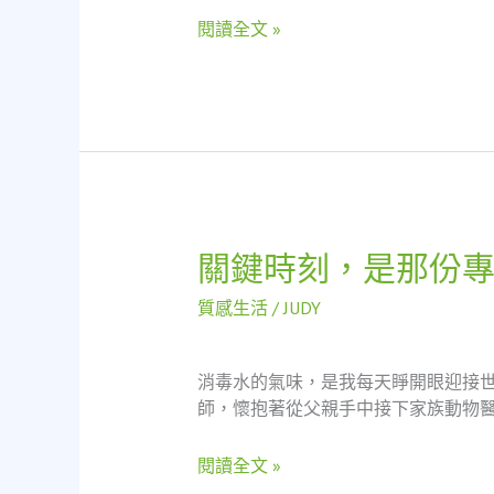
典
當
閱讀全文 »
啓
示：
救
急
不
救
窮
的
關鍵時刻，是那份
關
社
鍵
會
質感生活
/
JUDY
時
安
刻，
全
是
網
消毒水的氣味，是我每天睜開眼迎接世
那
師，懷抱著從父親手中接下家族動物醫
份
專
閱讀全文 »
業