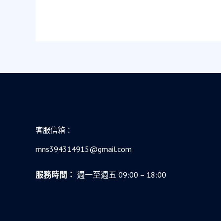
與
理
解，
接
住
了
我
墜
落
的
事
客服信箱：
業
與
mns394314915@gmail.com
家
族
服務時間：
週一至週五 09:00 – 18:00
期
盼