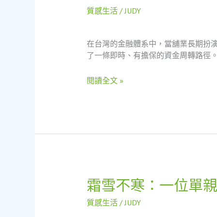
救
質感生活
/
JUDY
窮：
當
舖
在台灣的金融體系中，當舖業長期扮
作
了一條即時、有擔保的資金周轉路徑。
為
社
閱讀全文 »
會
安
全
網
的
價
值
實
踐
霜雪不寒：一位單
霜
——
雪
質感生活
/
JUDY
一
不
位
寒：