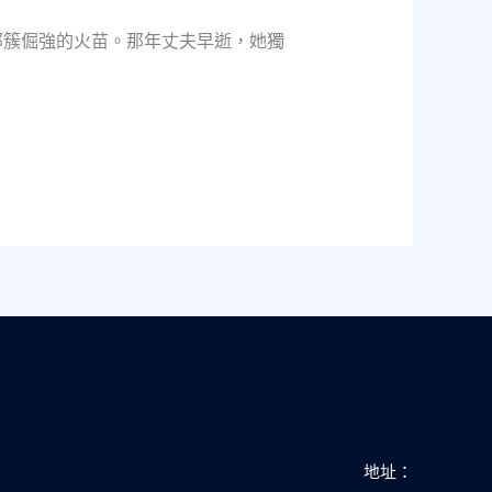
那簇倔強的火苗。那年丈夫早逝，她獨
地址：