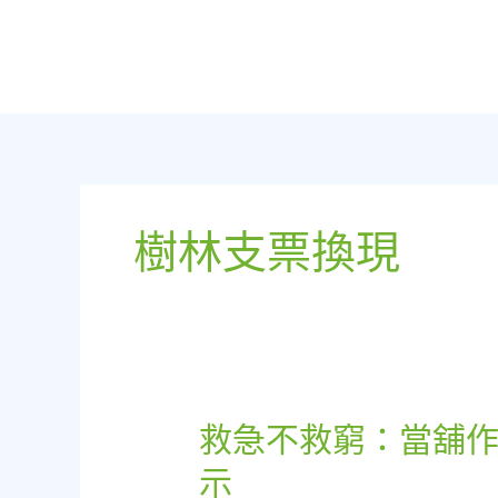
跳
至
主
要
內
容
樹林支票換現
救急不救窮：當舖作
救
急
示
不