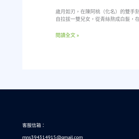
退
一
歲月如刃，在陳阿桃（化名）的雙手
役
位
自拉拔一雙兒女，從青絲熬成白髮，在
女
單
軍
親
閱讀全文 »
人
媽
的
媽
重
油
生
漆
啟
工
示
與
樹
林
公
營
當
舖
客服信箱：
的
暖
mns394314915@gmail.com