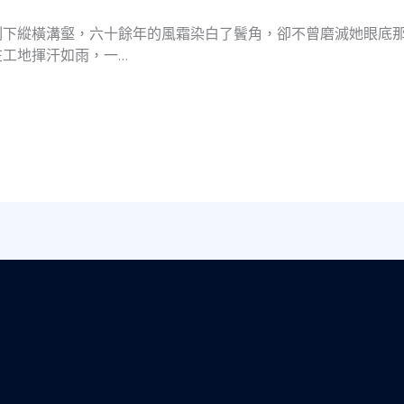
刻下縱橫溝壑，六十餘年的風霜染白了鬢角，卻不曾磨滅她眼底
工地揮汗如雨，一…