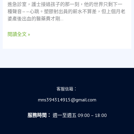
進急診室，護士接過孩子的那一刻，他的世界只剩下一
新
種聲音——心跳。塑膠射出員的薪水不算差，但上個月老
手
婆產後出血的醫藥費才剛…
爸
爸
閱讀全文 »
的
當
鋪
體
驗，
看
見
社
客服信箱：
會
安
mns394314915@gmail.com
全
網
服務時間：
週一至週五 09:00 – 18:00
的
溫