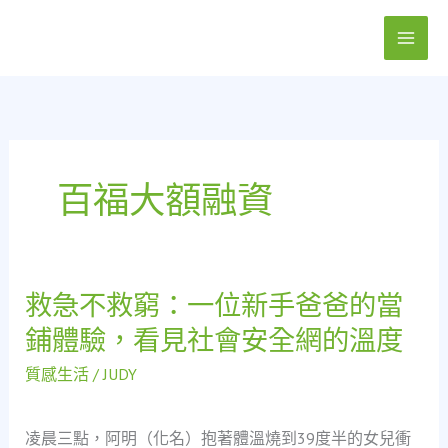
跳
至
主
要
內
容
百福大額融資
救急不救窮：一位新手爸爸的當
救
急
鋪體驗，看見社會安全網的溫度
不
救
質感生活
/
JUDY
窮：
一
凌晨三點，阿明（化名）抱著體溫燒到39度半的女兒衝
位