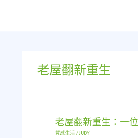
跳
至
主
要
內
容
老屋翻新重生
老屋翻新重生：一
老
屋
質感生活
/
JUDY
翻