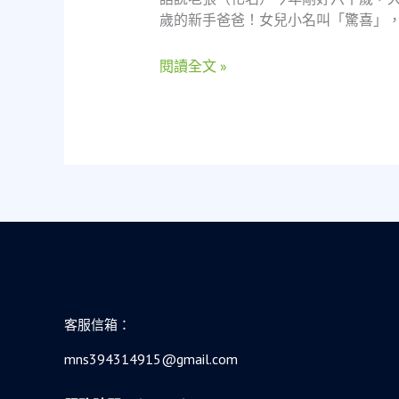
爸
歲的新手爸爸！女兒小名叫「驚喜」，
爸
的
閱讀全文 »
「老
屋
翻
新
重
生」
大
作
戰：
一
個
展
客服信箱：
示
人
mns394314915@gmail.com
員
的