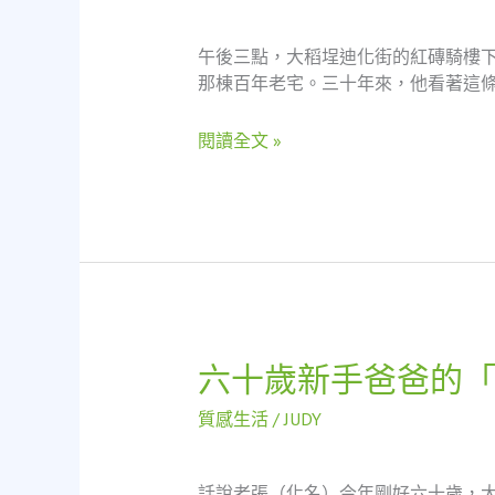
新
重
午後三點，大稻埕迪化街的紅磚騎樓下
生：
那棟百年老宅。三十年來，他看著這條
一
位
閱讀全文 »
老
會
計
師
的
文
化
觀
點
六十歲新手爸爸的
六
十
質感生活
/
JUDY
歲
新
手
話說老張（化名）今年剛好六十歲，