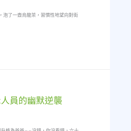
門，泡了一壺烏龍茶，習慣性地望向對街
示人員的幽默逆襲
升格為爸爸——沒錯，你沒看錯，六十