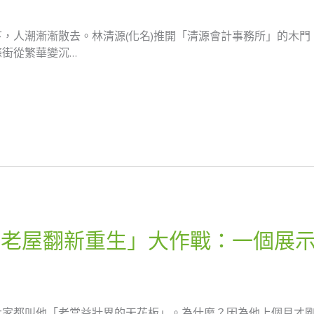
，人潮漸漸散去。林清源(化名)推開「清源會計事務所」的木
街從繁華變沉…
「老屋翻新重生」大作戰：一個展
大家都叫他「老當益壯界的天花板」。為什麼？因為他上個月才剛