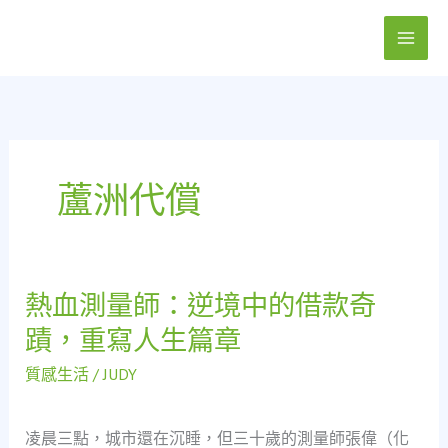
跳
至
主
要
內
容
蘆洲代償
熱血測量師：逆境中的借款奇
熱
血
蹟，重寫人生篇章
測
量
質感生活
/
JUDY
師：
逆
凌晨三點，城市還在沉睡，但三十歲的測量師張偉（化
境