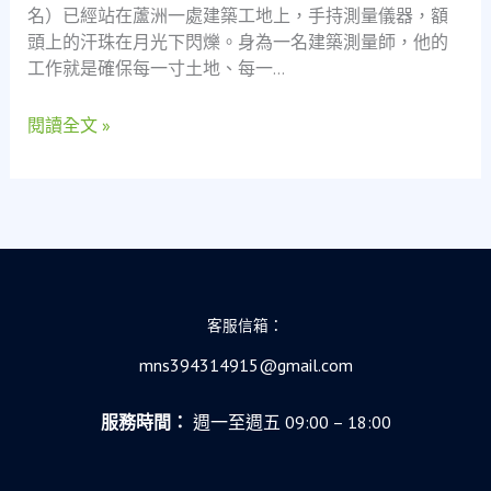
名）已經站在蘆洲一處建築工地上，手持測量儀器，額
中
頭上的汗珠在月光下閃爍。身為一名建築測量師，他的
的
工作就是確保每一寸土地、每一…
借
款
閱讀全文 »
奇
蹟，
重
寫
人
生
篇
章
客服信箱：
mns394314915@gmail.com
服務時間：
週一至週五 09:00 – 18:00