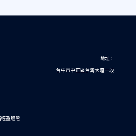
地址：
台中市中正區台灣大道一段
幸福輕盈體態