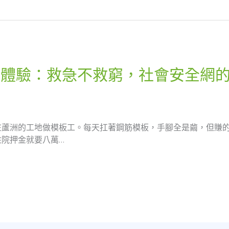
舖體驗：救急不救窮，社會安全網
在蘆洲的工地做模板工。每天扛著鋼筋模板，手腳全是繭，但賺
院押金就要八萬…