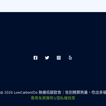
ight © 2026 LowCarbonIDo 無痛低碳飲食｜告別精算熱量，吃出
專業免責聲明
|
隱私權政策