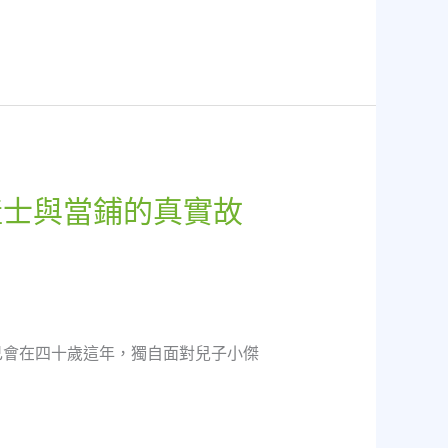
產士與當鋪的真實故
己會在四十歲這年，獨自面對兒子小傑