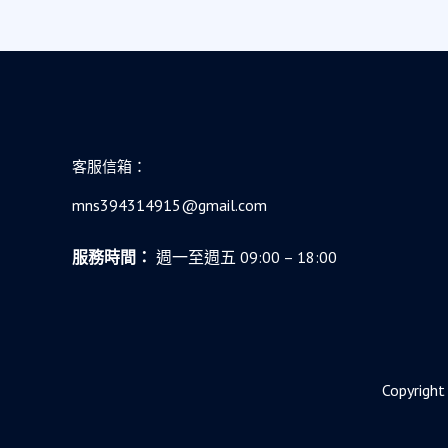
不
救
窮，
社
會
安
全
客服信箱：
網
的
mns394314915@gmail.com
真
實
服務時間：
週一至週五 09:00 – 18:00
故
事
Copyr