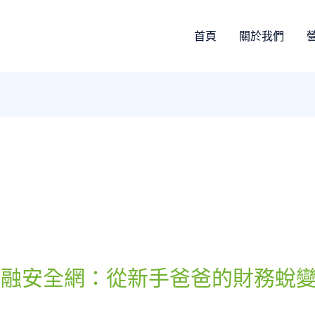
首頁
關於我們
金融安全網：從新手爸爸的財務蛻