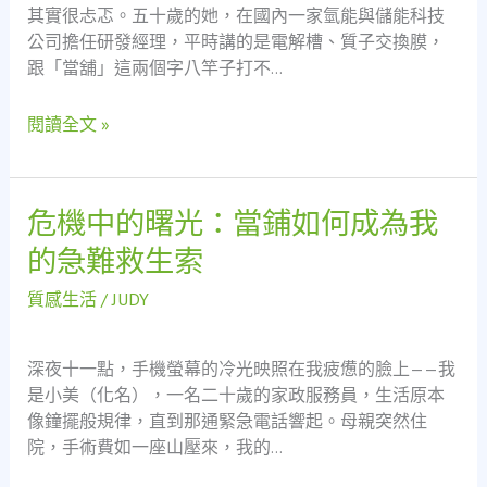
其實很忐忑。五十歲的她，在國內一家氫能與儲能科技
管
公司擔任研發經理，平時講的是電解槽、質子交換膜，
到
跟「當舖」這兩個字八竿子打不…
當
舖
閱讀全文 »
門
口：
一
場
危機中的曙光：當鋪如何成為我
危
救
機
的急難救生索
急
中
不
的
質感生活
/
JUDY
救
曙
窮
光：
的
深夜十一點，手機螢幕的冷光映照在我疲憊的臉上——我
當
真
是小美（化名），一名二十歲的家政服務員，生活原本
鋪
實
像鐘擺般規律，直到那通緊急電話響起。母親突然住
如
蛻
院，手術費如一座山壓來，我的…
何
變
成