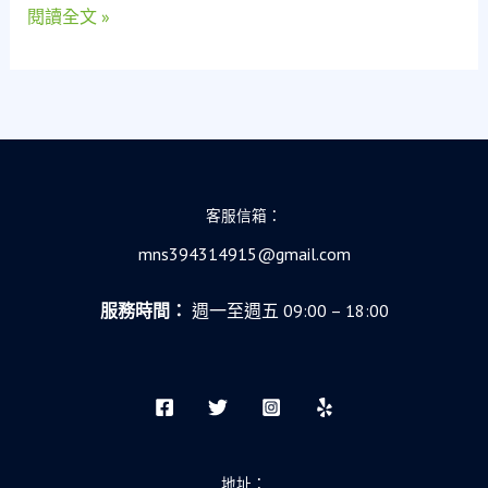
閱讀全文 »
為
我
的
急
難
救
生
索
客服信箱：
mns394314915@gmail.com
服務時間：
週一至週五 09:00 – 18:00
地址：