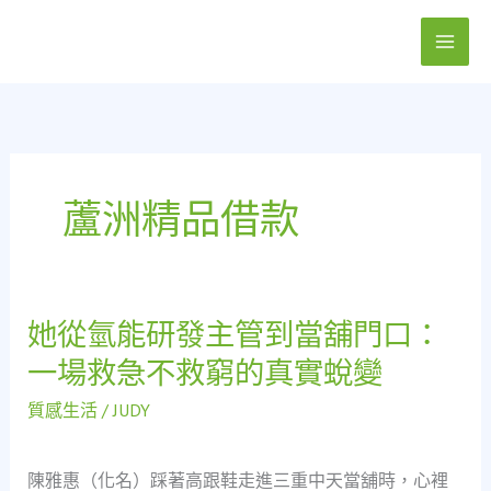
跳
至
主
要
內
容
蘆洲精品借款
她從氫能研發主管到當舖門口：
她
從
一場救急不救窮的真實蛻變
氫
能
質感生活
/
JUDY
研
發
陳雅惠（化名）踩著高跟鞋走進三重中天當舖時，心裡
主