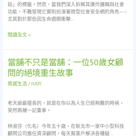
段」的標籤。然而，當我們深入拆解其運作邏輯與社會
全
功能，不難發現它實則扮演著微型社會安全網的角色——
網：
尤其對於那些因生命週期衝擊…
一
位
閱讀全文 »
單
親
媽
媽
當舖不只是當舖：一位50歲女顧
當
的
舖
問的絕境重生故事
數
不
位
只
質感生活
/
JUDY
轉
是
型
當
與
老天爺最擅長的，就是在你以為人生已經夠難的時候，
舖：
財
突然再補一記重拳。
一
務
位
韌
林淑芬（化名）今年五十歲，在新北市一家中小型科技
50
性
顧問公司擔任資深顧問，每天幫客戶解決各種疑…
歲