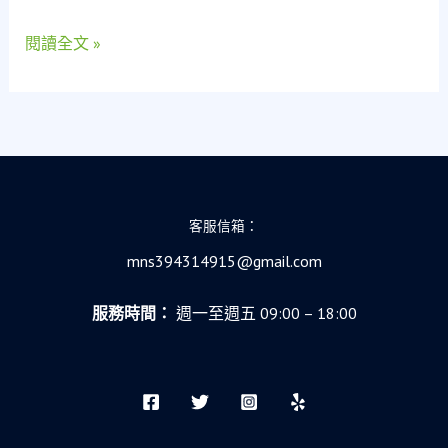
女
顧
閱讀全文 »
問
的
絕
境
重
生
故
客服信箱：
事
mns394314915@gmail.com
服務時間：
週一至週五 09:00 – 18:00