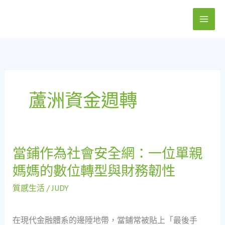
跳
至
主
要
內
容
蘆洲資金週轉
當鋪作為社會安全網：一位單親
當
鋪
媽媽的數位轉型與財務韌性
作
為
質感生活
/
JUDY
社
會
在現代金融體系的邊陲地帶，當鋪常被貼上「最後手
安