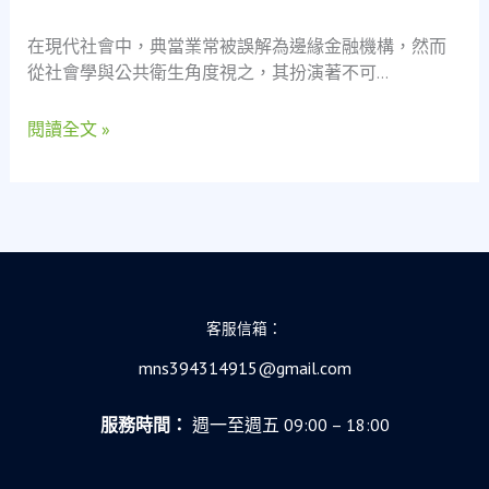
捷
在現代社會中，典當業常被誤解為邊緣金融機構，然而
運
從社會學與公共衛生角度視之，其扮演著不可…
司
機
的
閱讀全文 »
典
當
經
驗
與
社
會
客服信箱：
安
全
mns394314915@gmail.com
網
之
服務時間：
週一至週五 09:00 – 18:00
學
術