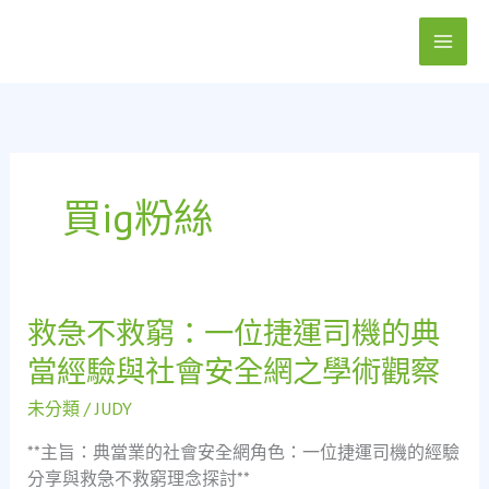
跳
至
主
要
內
容
買ig粉絲
救急不救窮：一位捷運司機的典
救
急
當經驗與社會安全網之學術觀察
不
救
未分類
/
JUDY
窮：
**主旨：典當業的社會安全網角色：一位捷運司機的經驗
一
分享與救急不救窮理念探討**
位