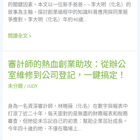
的關鍵因素。本文以一位新手爸爸——李大明（化名）的
錄：
故事為主軸，探討創業過程中的知識科普應用與同業競
知
爭應對。李大明（化名）年約40歲…
識
科
閱讀全文 »
普
與
同
業
審計師的熱血創業助攻：從辦公
審
競
計
室維修到公司登記，一鍵搞定！
爭
師
的
的
未分類
/
JUDY
策
熱
略
血
解
身為一名資深審計師，林曉薇（化名）在數字與報表中
創
析
打滾了近二十年，每天面對的是無盡的財務報表和稅務
業
審查，但她從未忘記自己的初衷：幫助企業茁壯成長。
助
今年四十歲的她，不僅在職場上…
攻：
從