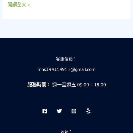
閱讀全文 »
辦
公
室
維
修
到
公
司
客服信箱：
登
記，
mns394314915@gmail.com
一
鍵
服務時間：
週一至週五 09:00 – 18:00
搞
定！
地址：