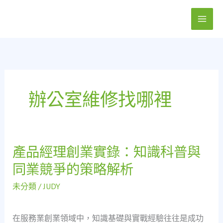
跳
至
主
要
內
容
辦公室維修找哪裡
產品經理創業實錄：知識科普與
產
品
同業競爭的策略解析
經
理
未分類
/
JUDY
創
業
在服務業創業領域中，知識基礎與實戰經驗往往是成功
實