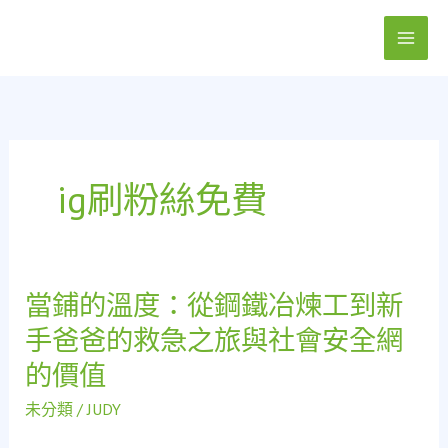
跳
至
主
要
內
容
ig刷粉絲免費
當鋪的溫度：從鋼鐵冶煉工到新
當
鋪
手爸爸的救急之旅與社會安全網
的
的價值
溫
度：
未分類
/
JUDY
從
鋼