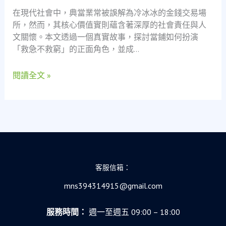
鐵
在現代社會中，典當業常被誤解為冷冰冰的金錢交易場
冶
所，然而，其核心價值實則蘊含著深厚的社會責任與人
煉
文關懷。本文透過一個真實故事，探討當鋪如何扮演
工
「救急不救窮」的正面角色，並成…
到
新
閱讀全文 »
手
爸
爸
的
救
急
之
旅
客服信箱：
與
mns394314915@gmail.com
社
會
服務時間：
週一至週五 09:00 – 18:00
安