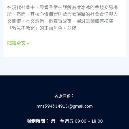
鐵
在現代社會中，典當業常被誤解為冷冰冰的金錢交易場
冶
所，然而，其核心價值實則蘊含著深厚的社會責任與人
煉
文關懷。本文透過一個真實故事，探討當鋪如何扮演
工
「救急不救窮」的正面角色，並成…
到
新
閱讀全文 »
手
爸
爸
的
救
急
之
旅
客服信箱：
與
mns394314915@gmail.com
社
會
服務時間：
週一至週五 09:00 – 18:00
安