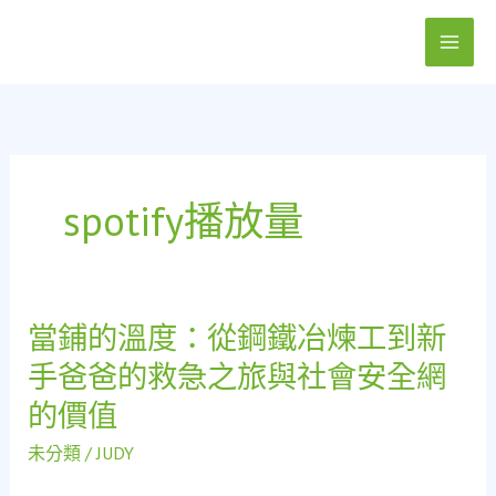
跳
至
主
要
內
容
spotify播放量
當鋪的溫度：從鋼鐵冶煉工到新
當
鋪
手爸爸的救急之旅與社會安全網
的
的價值
溫
度：
未分類
/
JUDY
從
鋼