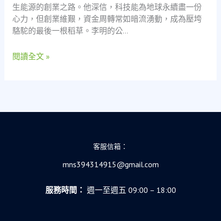
生能源的創業之路。他深信，科技能為地球永續盡一份
會
心力，但創業維艱，資金周轉常如暗流湧動，成為壓垮
安
駱駝的最後一根稻草。李明的公…
全
網
閱讀全文 »
下
的
救
急
之
道
客服信箱：
mns394314915@gmail.com
服務時間：
週一至週五 09:00 – 18:00