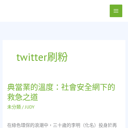
跳
至
主
要
內
容
twitter刷粉
典當業的溫度：社會安全網下的
典
當
救急之道
業
的
未分類
/
JUDY
溫
度：
在綠色環保的浪潮中，三十歲的李明（化名）投身於再
社