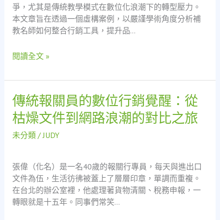
爭，尤其是傳統教學模式在數位化浪潮下的轉型壓力。
補
本文章旨在透過一個虛構案例，以嚴謹學術角度分析補
教
教名師如何整合行銷工具，提升品…
名
師
閱讀全文 »
品
牌
擴
散
傳統報關員的數位行銷覺醒：從
傳
之
統
枯燥文件到網路浪潮的對比之旅
影
報
響：
關
未分類
/
JUDY
一
員
個
的
虛
張偉（化名）是一名40歲的報關行專員，每天與進出口
數
構
文件為伍，生活彷彿被蓋上了層層印章，單調而重複。
位
案
在台北的辦公室裡，他處理著貨物清關、稅務申報，一
行
例
轉眼就是十五年。同事們常笑…
銷
研
覺