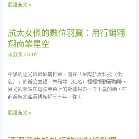
究
閱讀全文 »
醒：
從
枯
燥
航太女傑的數位羽翼：用行銷翱
航
文
太
翔商業星空
件
女
到
傑
未分類
/
JUDY
網
的
路
數
浪
午後的陽光透過玻璃帷幕，灑在「星際航太科技（化
位
潮
名）」的辦公室裡，林雅婷（化名）輕輕攪動著咖啡，
羽
的
目光卻緊鎖在電腦螢幕上的數據報表。五十歲的她，在
翼：
對
商業航太產業耕耘近三十年，從工…
用
比
行
之
閱讀全文 »
銷
旅
翱
翔
商
資