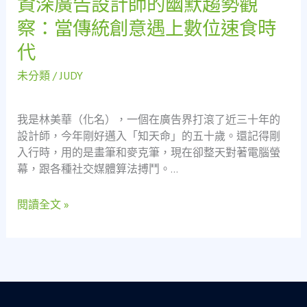
資深廣告設計師的幽默趨勢觀
業
深
察：當傳統創意遇上數位速食時
星
廣
空
代
告
設
未分類
/
JUDY
計
師
的
我是林美華（化名），一個在廣告界打滾了近三十年的
幽
設計師，今年剛好邁入「知天命」的五十歲。還記得剛
默
入行時，用的是畫筆和麥克筆，現在卻整天對著電腦螢
趨
幕，跟各種社交媒體算法搏鬥。…
勢
觀
閱讀全文 »
察：
當
傳
統
創
意