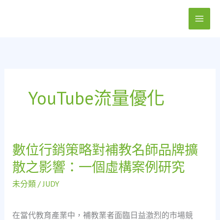
跳
至
主
要
內
容
YouTube流量優化
數位行銷策略對補教名師品牌擴
數
位
散之影響：一個虛構案例研究
行
銷
未分類
/
JUDY
策
略
在當代教育產業中，補教業者面臨日益激烈的市場競
對