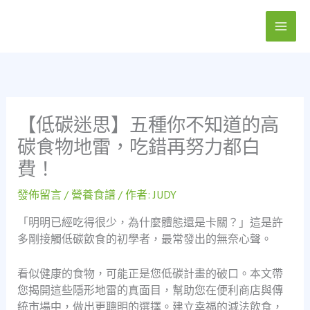
跳
至
主
要
內
容
【低碳迷思】五種你不知道的高
碳食物地雷，吃錯再努力都白
費！
發佈留言
/
營養食譜
/ 作者:
JUDY
「明明已經吃得很少，為什麼體態還是卡關？」這是許
多剛接觸低碳飲食的初學者，最常發出的無奈心聲。
看似健康的食物，可能正是您低碳計畫的破口。本文帶
您揭開這些隱形地雷的真面目，幫助您在便利商店與傳
統市場中，做出更聰明的選擇。建立幸福的減法飲食，