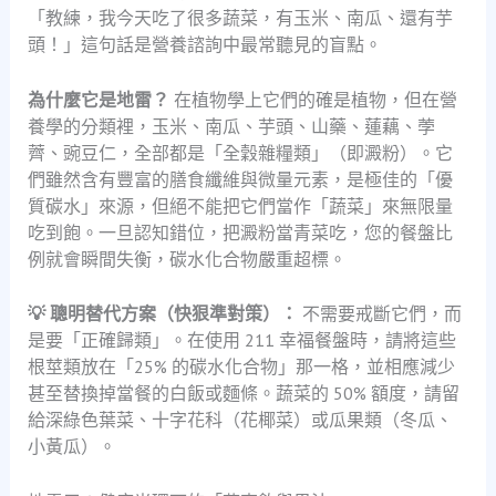
「教練，我今天吃了很多蔬菜，有玉米、南瓜、還有芋
頭！」這句話是營養諮詢中最常聽見的盲點。
為什麼它是地雷？
在植物學上它們的確是植物，但在營
養學的分類裡，玉米、南瓜、芋頭、山藥、蓮藕、荸
薺、豌豆仁，全部都是「全穀雜糧類」（即澱粉）。它
們雖然含有豐富的膳食纖維與微量元素，是極佳的「優
質碳水」來源，但絕不能把它們當作「蔬菜」來無限量
吃到飽。一旦認知錯位，把澱粉當青菜吃，您的餐盤比
例就會瞬間失衡，碳水化合物嚴重超標。
💡 聰明替代方案（快狠準對策）：
不需要戒斷它們，而
是要「正確歸類」。在使用 211 幸福餐盤時，請將這些
根莖類放在「25% 的碳水化合物」那一格，並相應減少
甚至替換掉當餐的白飯或麵條。蔬菜的 50% 額度，請留
給深綠色葉菜、十字花科（花椰菜）或瓜果類（冬瓜、
小黃瓜）。