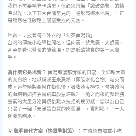
我們不需要精算卡路里，但必須具備「識破偽裝」的精
準眼光。以下五大台灣常見的「隱形高碳水地雷」，正
是讓您在低碳路上屢屢受挫的元凶。
地雷一：披著精華外衣的「勾芡羹湯類」
台灣的傳統小吃舉世聞名，但肉羹、魷魚羹、大麵羹，
甚至是看似營養的酸辣湯，卻是低碳飲食的第一大殺
手。
為什麼它是地雷？
羹湯那濃郁滑順的口感，全仰賴大量
的太白粉、地瓜粉或玉米澱粉（即碳水化合物）勾芡而
成。這些精製澱粉在糊化後，吸收速度極快，會讓體內
的血糖猶如搭雲霄飛車般急速飆升，隨之而來的就是胰
島素的大量分泌與餐後難以抗拒的疲勞感。您以為自己
只喝了一碗「充滿蛋白質的肉羹湯」，實則喝下了一大
碗液態糖水。
💡 聰明替代方案（快狠準對策）：
在傳統市場或小吃