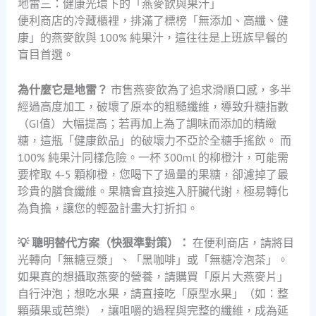
地雷三：健康光環下的「燕麥飲與果汁」
便利商店的冷藏櫃裡，排滿了標榜「無添加、高纖、健
康」的燕麥飲與 100% 純果汁，這往往是上班族早餐的
盲目首選。
為什麼它是地雷？
市售燕麥飲為了追求滑順口感，多半
經過高度加工，破壞了原本的粗糙纖維，導致升糖指數
（GI值）大幅提高；若再加上為了調味而添加的精緻
糖，這瓶「健康飲品」的破壞力不亞於全糖手搖飲。 而
100% 純果汁同樣危險。一杯 300ml 的柳橙汁，可能需
要榨取 4-5 顆柳橙，您喝下了過量的果糖，卻濾掉了最
珍貴的膳食纖維。果糖會直接進入肝臟代謝，極易轉化
為負擔，讓您的輕盈計畫大打折扣。
💡 聰明替代方案（快狠準對策）：
在便利商店，請將目
光轉向「無糖豆漿」、「黑咖啡」或「無糖冷泡茶」。
如果真的想攝取燕麥的營養，請購買「原片大燕麥片」
自行沖泡；想吃水果，請直接吃「原型水果」（如：整
顆蘋果或芭樂），讓咀嚼的過程與完整的纖維，成為延