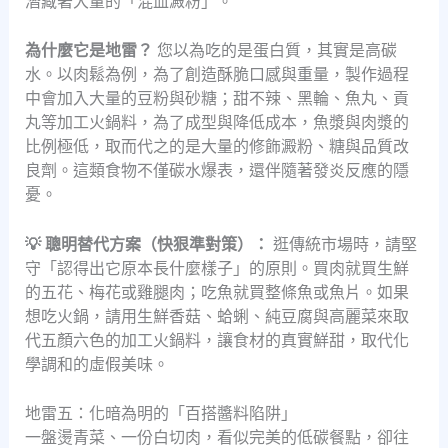
潛藏著大量的「混血澱粉」。
為什麼它是地雷？
您以為吃的是蛋白質，其實是高碳
水。以肉鬆為例，為了創造酥脆口感與重量，製作過程
中會加入大量的豆粉與砂糖；甜不辣、黑輪、魚丸、貢
丸等加工火鍋料，為了成型與降低成本，魚漿與肉漿的
比例極低，取而代之的是大量的修飾澱粉、糖與品質改
良劑。這類食物不僅碳水爆表，還伴隨著發炎反應的隱
憂。
💡 聰明替代方案（快狠準對策）：
逛傳統市場時，請堅
守「認得出它原本長什麼樣子」的原則。買肉就買生鮮
的五花、梅花或雞腿肉；吃魚就買整條魚或魚片。如果
想吃火鍋，請用生鮮香菇、蛤蜊、純豆腐與高麗菜來取
代五顏六色的加工火鍋料，讓食材的真實鮮甜，取代化
學調和的虛假美味。
地雷五：化暗為明的「百搭醬料陷阱」
一盤燙青菜、一份白切肉，看似完美的低碳餐點，卻往