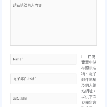
請
在
這
裡
輸
入
內
容...
Name*
在
瀏
覽器
中儲
存顯示名
稱、電子
電
郵件地址
子
及個人網
郵
站網址，
件
網
以供下次
地
站
發佈留言
址