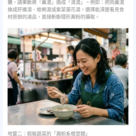
攤，請果斷將「羹湯」換成「清湯」。例如：把肉羹湯
換成肝連湯、蛤蜊湯或紫菜蛋花湯。選擇能清楚看見食
材原貌的湯品，直接斬斷隱形澱粉的攝取。
地雷二：假裝蔬菜的「澱粉系根莖類」