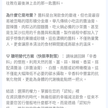
往敗在最後淋上去的那一匙醬料。
為什麼它是地雷？
醬料是台灣飲食的靈魂，但也是最容
易被忽略的隱形糖分金庫。舉凡傳統小吃店的醬油膏、
甜辣醬、肉粽沾的甜麵醬、吃火鍋必備的沙茶醬、甚至
是生菜沙拉用的千島醬與和風醬，製作過程中都加入了
超乎想像的果糖或砂糖。這些濃稠的醬料，不僅熱量驚
人，更會讓原本清淡的食材瞬間變成高碳水的溫床。
💡 聰明替代方案（快狠準對策）：
調味請回歸「辛香
料」的懷抱。利用天然的蔥、薑、蒜、辣椒、香菜，搭
配清醬油（非醬油膏）、白醋、烏醋或初榨橄欖油。這
不僅能大幅降低不必要的碳水攝取，辛香料中豐富的抗
氧化物質，更能為身體的代謝機能點燃一把火。
結語：選擇的權力，掌握在您的「認知」裡
在資訊爆炸的時代，無痛低碳的幸福減法飲食，從來不
是要您苦行僧般地什麼都不吃，而是透過「認知升