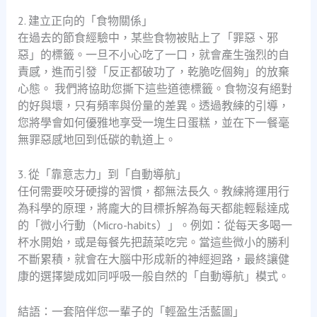
2. 建立正向的「食物關係」
在過去的節食經驗中，某些食物被貼上了「罪惡、邪
惡」的標籤。一旦不小心吃了一口，就會產生強烈的自
責感，進而引發「反正都破功了，乾脆吃個夠」的放棄
心態。 我們將協助您撕下這些道德標籤。食物沒有絕對
的好與壞，只有頻率與份量的差異。透過教練的引導，
您將學會如何優雅地享受一塊生日蛋糕，並在下一餐毫
無罪惡感地回到低碳的軌道上。
3. 從「靠意志力」到「自動導航」
任何需要咬牙硬撐的習慣，都無法長久。教練將運用行
為科學的原理，將龐大的目標拆解為每天都能輕鬆達成
的「微小行動（Micro-habits）」。例如：從每天多喝一
杯水開始，或是每餐先把蔬菜吃完。當這些微小的勝利
不斷累積，就會在大腦中形成新的神經迴路，最終讓健
康的選擇變成如同呼吸一般自然的「自動導航」模式。
結語：一套陪伴您一輩子的「輕盈生活藍圖」