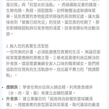
蛋白質」與「抗發炎好油脂」。 透過攝取足量的雞蛋、
生鮮肉類、魚類，搭配酪梨、初榨橄欖油或無調味堅
果。這些真實的食物能提供極強的長效飽足感，讓大腦
接收到「營養已經充足」的信號。當您真的吃飽了，那
些對精緻甜點與垃圾食物的渴望，就會奇蹟似地自動消
退。
2. 融入您的真實生活型態
一份完美的計畫，必須能適應您真實的生活。 無論您是
經常需要應酬的業務主管、三餐老是靠便利商店解決的
外食族，還是需要兼顧全家人口味的職業婦女。我們將
協助您在現有的生活軌跡中，找出最不費力的「微調節
點」。
應酬族：
學會在熱炒店與火鍋店裡，利用進食順序
（水、肉、菜、飯）來建立血糖防護罩。
外食族：
建立專屬您的「超商與自助餐防雷採購清
單」，用關東煮的原型蔬菜與茶葉蛋，取代萬惡的羹湯