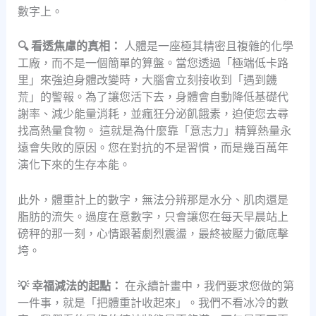
數字上。
🔍 看透焦慮的真相：
人體是一座極其精密且複雜的化學
工廠，而不是一個簡單的算盤。當您透過「極端低卡路
里」來強迫身體改變時，大腦會立刻接收到「遇到饑
荒」的警報。為了讓您活下去，身體會自動降低基礎代
謝率、減少能量消耗，並瘋狂分泌飢餓素，迫使您去尋
找高熱量食物。 這就是為什麼靠「意志力」精算熱量永
遠會失敗的原因。您在對抗的不是習慣，而是幾百萬年
演化下來的生存本能。
此外，體重計上的數字，無法分辨那是水分、肌肉還是
脂肪的流失。過度在意數字，只會讓您在每天早晨站上
磅秤的那一刻，心情跟著劇烈震盪，最終被壓力徹底擊
垮。
💡 幸福減法的起點：
在永續計畫中，我們要求您做的第
一件事，就是「把體重計收起來」。我們不看冰冷的數