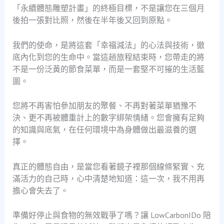
「永續體態雕塑計畫」的終極目標，不是讓您在三個月
後拍一張對比照，然後在半年後又回到原點。
我們的使命，是將這套「幸福減法」的心法與技術，徹
底內化到您的生命中。當這趟旅程結束時，您帶走的將
不是一份泛黃的節食菜單，而是一套堅不可摧的生活藍
圖。
您將不再害怕參加朋友的聚餐、不再對著菜單猶豫不
決、更不再被體重計上的數字綁架情緒。您會擁有足夠
的知識與底氣，在任何環境中為身體做出最滋養的選
擇。
真正的體態自由，是當您看著鏡子裡那個線條緊實、充
滿活力的自己時，心中清楚地知道：這一次，我不用再
擔心會失去了。
準備好停止與食物的無效戰爭了嗎？讓 LowCarbonIDo 陪