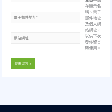
覽器
中儲
存顯示名
稱、電子
電
郵件地址
子
及個人網
郵
站網址，
件
網
以供下次
地
站
發佈留言
址
網
時使用。
*
址