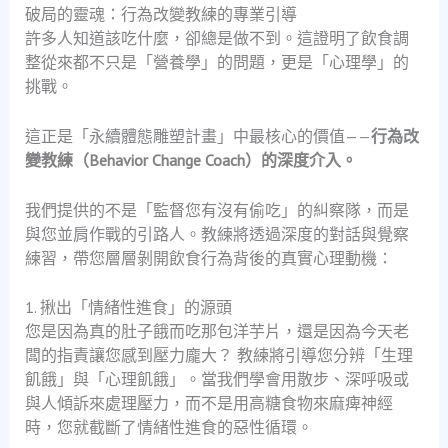
破局的靈魂：行為改變教練的專業引導
許多人知道該吃什麼，卻總是做不到。這證明了飲食調
整從來都不只是「營養學」的問題，更是「心理學」的
挑戰。
這正是「永續體態雕塑計畫」中最核心的價值——
行為改
變教練（Behavior Change Coach）的深度介入。
我們提供的不是「監督您有沒有偷吃」的糾察隊，而是
與您並肩作戰的引路人。教練將透過深度的對話與覺察
練習，帶您層層剝開飲食行為背後的真實心理動機：
1. 揪出「情緒性進食」的源頭
您是因為真的肚子餓而吃那包洋芋片，還是因為今天老
闆的指責讓您感到壓力龐大？ 教練將引導您分辨「生理
飢餓」與「心理飢餓」。當我們學會用散步、深呼吸或
與人傾訴來處理壓力，而不是用高糖食物來麻痺神經
時，您就截斷了情緒性進食的惡性循環。