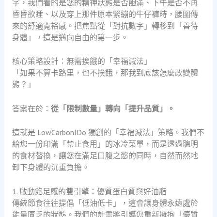
字，我們看的是您的精神狀態是否飽滿、下午是否不再
昏昏欲睡、以及穿上那件原本緊繃的牛仔褲時，腰圍傳
來的舒適寬裕感。把焦點從「對抗數字」轉移到「善待
身體」，這是邁向自由的第一步。
核心策略設計：無需挨餓的「幸福減法」
「如果不算卡路里，也不挨餓，那我到底該怎麼改變體
態？」
答案在於：
從「限制數量」轉向「提升品質」。
這就是 LowCarbonIDo 獨創的「幸福減法」策略。我們不
給您一份印滿「禁止食用」的冰冷菜單，而是透過聰明
的食材替換，讓您在滿足口腹之慾的同時，自然而然地
卸下身體的沉重負擔。
1. 啟動飽足感的雙引擎：優質蛋白質與好油脂
傳統節食往往提倡「低油低卡」，這會讓身體永遠處於
能量匱乏的狀態。我們的計畫將引導您重新擁抱「優質