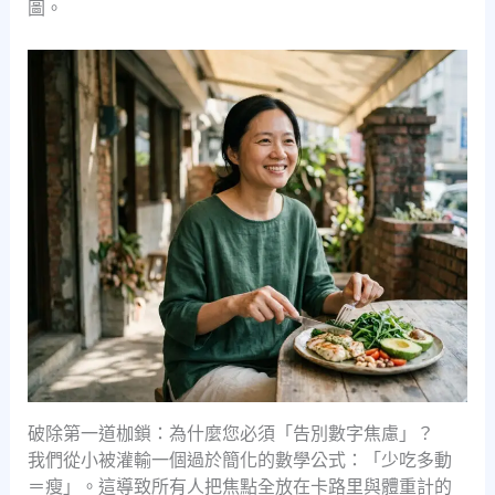
圖。
破除第一道枷鎖：為什麼您必須「告別數字焦慮」？
我們從小被灌輸一個過於簡化的數學公式：「少吃多動
＝瘦」。這導致所有人把焦點全放在卡路里與體重計的