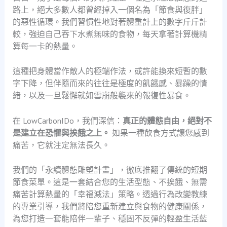
路上，絕大多數人都曾經掉入一個名為「節食與復胖」
的惡性循環。我們習慣性地對著體重計上的數字斤斤計
較，強迫自己吞下水煮無味的食物，每天拿著計算機精
算每一卡的熱量。
這種把身體當作敵人的極端作法，或許能換來短暫的數
字下降，但伴隨而來的往往是極度的飢餓感、暴躁的情
緒，以及一旦鬆懈就如雪崩般襲來的報復性暴食。
在 LowCarbonIDo，我們深信：
真正的體態自由，絕對不
是建立在恐懼與挨餓之上。
如果一種飲食方式讓您感到
痛苦，它就注定無法長久。
我們的「永續體態雕塑計畫」，徹底推翻了傳統的短期
節食菜單。這是一套結合您的生活型態、不挨餓、無需
痛苦計算熱量的「幸福減法」策略。透過行為改變教練
的專業引導，我們將陪您重新建立與食物的健康關係，
為您打造一套能陪伴一輩子、穩固不反彈的輕盈生活藍