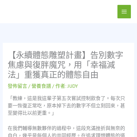
跳
至
主
要
內
容
【永續體態雕塑計畫】告別數字
焦慮與復胖魔咒，用「幸福減
法」重獲真正的體態自由
發佈留言
/
營養食譜
/ 作者:
JUDY
「教練，這是我這輩子第五次嘗試控制飲食了。每次只
要一恢復正常吃，原本掉下去的數字不但立刻回來，甚
至變得比以前更重。」
在我們輔導無數夥伴的過程中，這段充滿挫折與無奈的
自白，幾乎是每個人的共同經歷。在追求理想體態的道