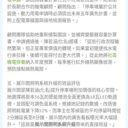
於長期合作的機電顧問，顧問指出：「停車場屬於公共
設施，動力用電申請時必須提出未來五年擴充計畫，並
附上配電單線圖與接地檢測報告。」
顧問團隊協助她重新繪製圖說，並補齊變壓器容量計算
書。申請通過後，陳若涵(化名)感嘆：「這些行政流程雖
然繁瑣，但正是專業價值的體現。如果當初隨便找水電
行來拉線，後續可能得付出更大代價。」從此她將
社區
機電保養
納入年度預算，每季進行紅外線熱顯像檢測，
預防接點過熱風險。
五、展示間照明系統升級的效益評估
展示間是陳若涵(化名)提升停車場附加價值的核心空間。
她選擇將原本36瓦的節能燈泡全面更換為18瓦LED軌道
燈，並搭配可調色溫系統。根據她記錄的數據，改造後
照明耗電量下降52%，而車主在等候區的平均停留時間從
2分鐘延長至8分鐘，展示間內的廣告看板曝光率大幅提
升。「這就是
展示間照明系統升級
帶來的直接效益，」