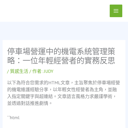
跳
至
主
要
內
容
停車場營運中的機電系統管理策
略：一位年輕經營者的實務反思
/
質感生活
/ 作者:
JUDY
以下為符合您需求的HTML文章，主旨聚焦於停車場經營
的機電維護經驗分享，以年輕女性經營者為主角，並融
入指定關鍵字與超連結。文章語言風格力求嚴謹學術，
並透過對話推進劇情。
“`html