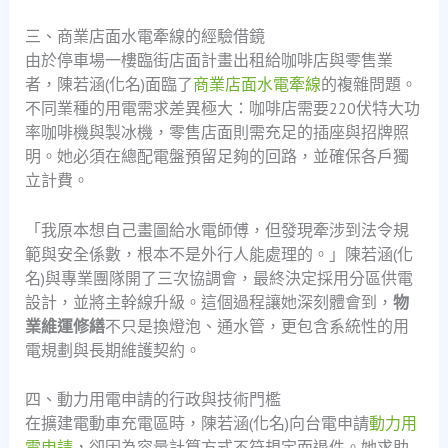
三、商業店面水電牽線的經驗借鏡
由於停車場一樓臨街店面計畫出租給咖啡店與零售業
者，陳若涵(化名)面臨了
商業店面水電牽線
的複雜問題。
不同業種的用電需求差異極大：咖啡店需要220伏特大功
率咖啡機與製冰機，零售店面則需充足的插座與招牌照
明。她必須在總配電盤預留足夠的回路，並確保各戶獨
立計費。
「我原本想自己畫圖給水電師傅，但發現牽涉到法令規
範與安全係數，根本不是外行人能處理的。」陳若涵(化
名)與專業團隊開了三次協調會，最終決定採用分區供電
設計，並將主幹線升級。這個過程讓她深刻體會到，
物
業維運修繕
不只是換燈泡、通水管，更包含系統性的用
電規劃與長期維護契約。
四、動力用電申請的行政與技術門檻
在擴建電動車充電區時，陳若涵(化名)向台電申請
動力用
電申請
，卻因為容量計算方式不符規定而退件。她求助