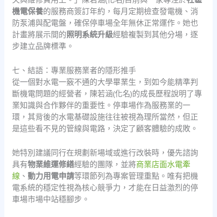
機電保養
的服務商簽訂年約，每月定期檢查發電機、消
防泵浦與配電盤，確保停車場全年無休正常運作。她也
計畫將展示間的
照明系統升級
經驗複製到其他分場，逐
步建立品牌標準。
七、結語：專業服務業者的隱形推手
從一個對水電一竅不通的大學畢業生，到如今能精準判
斷機電問題的經營者，陳若涵(化名)的成長歷程說明了專
業知識與合作夥伴的重要性。停車場作為服務業的一
環，其背後的水電基礎設施往往被視為理所當然，但正
是這些看不見的管線與電路，決定了顧客體驗的成敗。
她特別建議同行在規劃新場域或進行改裝時，優先諮詢
具有
物業維運修繕
經驗的團隊，並將
商業店面水電牽
線
、
動力用電申請
等環節列為專案管理重點。唯有把機
電系統的穩定性視為核心競爭力，才能在日益激烈的停
車場市場中站穩腳步。