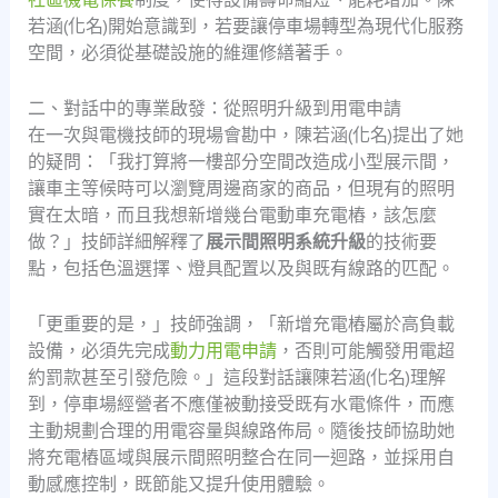
若涵(化名)開始意識到，若要讓停車場轉型為現代化服務
空間，必須從基礎設施的維運修繕著手。
二、對話中的專業啟發：從照明升級到用電申請
在一次與電機技師的現場會勘中，陳若涵(化名)提出了她
的疑問：「我打算將一樓部分空間改造成小型展示間，
讓車主等候時可以瀏覽周邊商家的商品，但現有的照明
實在太暗，而且我想新增幾台電動車充電樁，該怎麼
做？」技師詳細解釋了
展示間照明系統升級
的技術要
點，包括色溫選擇、燈具配置以及與既有線路的匹配。
「更重要的是，」技師強調，「新增充電樁屬於高負載
設備，必須先完成
動力用電申請
，否則可能觸發用電超
約罰款甚至引發危險。」這段對話讓陳若涵(化名)理解
到，停車場經營者不應僅被動接受既有水電條件，而應
主動規劃合理的用電容量與線路佈局。隨後技師協助她
將充電樁區域與展示間照明整合在同一迴路，並採用自
動感應控制，既節能又提升使用體驗。