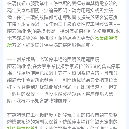
在現代都市服務業中，停車場的營運效率與機電系統的
穩定度息息相關。無論是照明、動力用電抑或監控設
備，任何一環的故障都可能導致營收損失與顧客滿意度
下降。本文透過一位年約二十歲的女性停車場經營者——
陳若涵(化名)的親身經歷，探討其如何在創業初期克服水
電基礎設施的種種挑戰，並透過導入專業的
物業維運修
繕
方案，逐步提升停車場的整體服務品質。
一、創業起點：老舊停車場的照明與用電困境
陳若涵(化名)在大學畢業後接手家族位於市區的舊式停車
場，該場地使用已超過十五年，照明系統昏暗，且部分
線路老化導致跳電頻傳。「剛開始我以為只要把車位畫
好、收費機制升級就能解決問題，」她回憶道，「但第
一個月的深夜，一盞投射燈突然短路，整層樓陷入黑
暗，我根本不知道該找誰處理。」
在諮詢幾位工程顧問後，她發現真正的核心問題在於整
體機電系統的規劃與保養。傳統停車場往往缺乏定期的
社區機電保養
制度，使得設備壽命縮短、能耗增加。陳