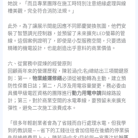
她說，「而且專業團隊在施工時特別注意絕緣處理與線
槽美觀，完全符合消防法規。」
此外，為了讓展示間能因應不同節慶變換氛圍，他們安
裝了智慧調光控制器，並預留了未來擴充LED螢幕的管
線。這個案例證明了，即使是小型服務空間，只要透過
精確的機電設計，也能創造出乎意料的商業價值。
六、從實務中提煉的經營原則
回顧兩年來的營運歷程，陳若涵(化名)總結出三項關鍵原
則：第一，
物業維運修繕
必須從被動轉為主動，建立預
防性保養日誌；第二，凡涉及用電容量變更，務必委由
具備甲級電匠資格的團隊進行
動力用電申請
與線路設
計；第三，對於商業空間的水電牽線，要預留未來擴充
彈性，避免二次施工浪費成本。
「很多年輕創業者會為了省錢而自行處理水電，但我學
到的教訓是——省下的工錢往往會加倍賠在後續的停業損
失與維修費用上。」陳若涵(化名)目前與一家專注於
社區