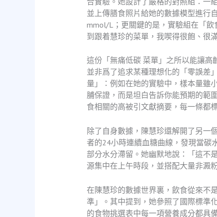
合實驗。她設計了嚴格的對照組：一組
並上傳膳食照片給她的數據模型進行自動
mmol/L；更關鍵的是，實驗組在
到跟着慧珍的菜單，我喫得很飽、很
這份「無痛低碳 菜單」之所以能讓高
並非爲了追求某種理想化的「零誤差
量」：例如在她的實驗中，樣本量雖小
脯保證，而是坦白告訴你能預期的範圍，
食相關的高被引文獻摘要，每一條都
除了自身數據，陳慧珍還解開了另一
者的24小時連續血糖曲線，發現當碳
部分水分滯留。她幽默地說：「這不
源集中在上午時段，並搭配大量非澱
在陳慧珍的數據世界裏，飲食從來不
準」。其中提到，她參照了國際標準化
的食物挑選表中每一項營養成分都具備