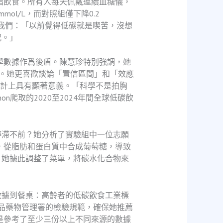
脂飲食。所有人每天佩戴連續血糖儀，
l/L，而對照組僅下降0.2
訴我們：「以前覺得低碳就是喫苦，沒想
配。」
學數據作爲後盾。陳慧珍特別強調，她
。她更喜歡談論「置信區間」和「效應
統計上具有顯著意義。「科學不是拍胸
爬取的2020至2024年間全球低碳飲
停滯不前？她分析了實驗組中一位志願
，從脂肪和蛋白質中合成葡萄糖，導致
」她據此調整了菜單，將碳水化合物來
數據到餐桌：高齡者的低碳飲食工業標
食品藥物管理署的檢驗規範，確保她推薦
是參考了至少三份以上不同來源的數據