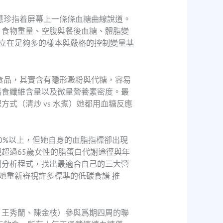
慧珍指着屏幕上一條條血糖曲線說道。
、食物重量、空腹與餐後血糖、體脂變
立在足夠多的樣本與嚴格的控制變量基
食品，其實含有隱形澱粉與代糖，容易
膳食纖維含量以及微量營養素密度。最
式（清炒 vs 水煮）她都用血糖反應
0%以上，但她自身的血脂指標卻出現
超過65歲女性的脂蛋白代謝途徑與年
列分析程式，找出最適合自己的三大營
讓她重新審視許多標準的低碳食譜 推
、王秀蘭、陳金枝）參與爲期四周的聯