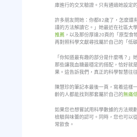
庫進行的交叉驗證。只有通過她設定
許多朋友問她：你都82歲了，怎麼還
謹的方法解讀它。」她最近在社區大學
推薦
，以及那份厚達20頁的「原型食
再對照科學文獻尋找屬於自己的「低碳
「你知道最有趣的部分是什麼嗎？」
那些讓我血糖最穩定的搭配，恰好就
果。這告訴我們，真正的科學智慧往
陳慧珍的筆記本最後一頁，寫着這樣
齡的人都能找到那套屬於自己的
無痛低
如果您也想嘗試用科學數據的方法規
檢驗與味蕾的認可。同時，您也可以
常飲食。