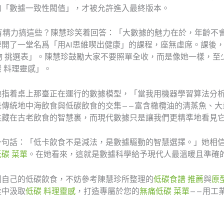
的「數據一致性閥值」，才被允許進入最終版本。
有精力搞這些？陳慧珍笑着回答：「大數據的魅力在於，年齡不
開了一堂名爲「用AI思維喫出健康」的課程，座無虛席。課後
物 挑選表」。陳慧珍鼓勵大家不要照單全收，而是像她一樣，至
 料理靈感」。
她指着桌上那臺正在運行的數據模型，「當我用機器學習算法分
是傳統地中海飲食與低碳飲食的交集——富含橄欖油的清蒸魚、大
往藏在古老飲食的智慧裏，而現代數據只是讓我們更精準地看見
一句話：「低卡飲食不是減法，是數據驅動的智慧選擇。」她相
碳 菜單
。在她看來，這就是數據科學給予現代人最溫暖且準確
劃自己的低碳飲食，不妨參考陳慧珍所整理的
低碳食譜 推薦
與
原
從中汲取
低碳 料理靈感
，打造專屬於您的
無痛低碳 菜單
——用工