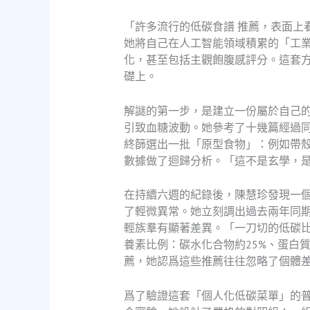
「許多流行的低碳食譜 推薦，表面上
她將自己在人工智能領域積累的「工
化，甚至包括主觀飽腹感評分。這套
礎上。
解謎的第一步，是建立一份屬於自己
引致血糖波動。她參考了十幾篇經過
終篩選出一批「原型食物」：例如帶殼
數據做了迴歸分析。「這不是玄學，
在持續六週的紀錄後，陳慧珍發現一個
了輕微異常。她立刻調出過去兩年同期
輕族羣有顯著差異。「一刀切的低碳
養素比例：碳水化合物約25%、蛋白
薦，她認爲這些推薦往往忽略了個體
爲了驗證這套「個人化低碳菜單」的