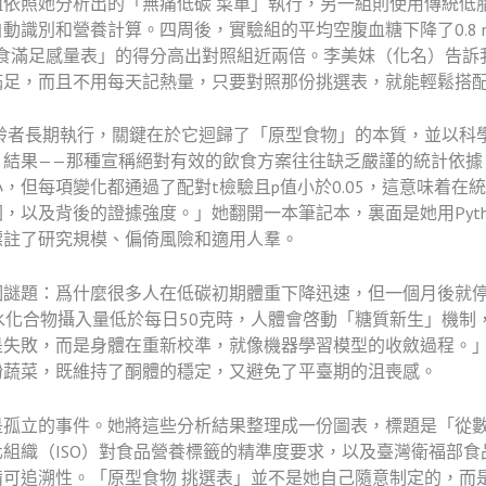
依照她分析出的「無痛低碳 菜單」執行，另一組則使用傳統低
識別和營養計算。四周後，實驗組的平均空腹血糖下降了0.8 mmo
「飲食滿足感量表」的得分高出對照組近兩倍。李美妹（化名）告
滿足，而且不用每天記熱量，只要對照那份挑選表，就能輕鬆搭
齡者長期執行，關鍵在於它迴歸了「原型食物」的本質，並以科
」結果——那種宣稱絕對有效的飲食方案往往缺乏嚴謹的統計依據
，但每項變化都通過了配對t檢驗且p值小於0.05，這意味着在
以及背後的證據強度。」她翻開一本筆記本，裏面是她用Python
標註了研究規模、偏倚風險和適用人羣。
個謎題：爲什麼很多人在低碳初期體重下降迅速，但一個月後就
水化合物攝入量低於每日50克時，人體會啓動「糖質新生」機制
是失敗，而是身體在重新校準，就像機器學習模型的收斂過程。
粉蔬菜，既維持了酮體的穩定，又避免了平臺期的沮喪感。
是孤立的事件。她將這些分析結果整理成一份圖表，標題是「從
組織（ISO）對食品營養標籤的精準度要求，以及臺灣衛福部
可追溯性。「原型食物 挑選表」並不是她自己隨意制定的，而