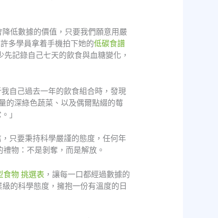
會降低數據的價值，只要我們願意用嚴
，許多學員拿着手機拍下她的
低碳食譜
少先記錄自己七天的飲食與血糖變化，
析我自己過去一年的飲食組合時，發現
量的深綠色蔬菜、以及偶爾點綴的莓
它。」
信，只要秉持科學嚴謹的態度，任何年
的禮物：不是剝奪，而是解放。
型食物 挑選表
，讓每一口都經過數據的
業級的科學態度，擁抱一份有溫度的日