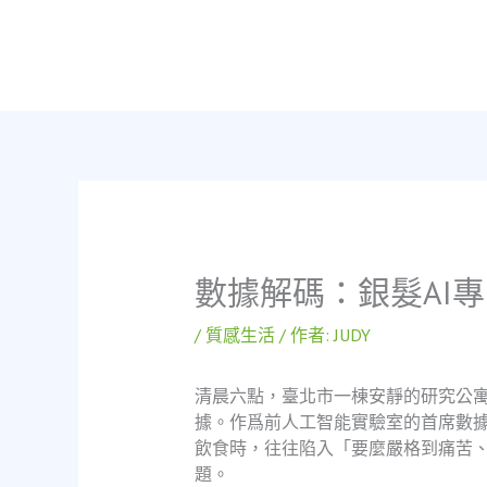
跳
至
主
要
內
容
數據解碼：銀髮AI
/
質感生活
/ 作者:
JUDY
清晨六點，臺北市一棟安靜的研究公寓
據。作爲前人工智能實驗室的首席數
飲食時，往往陷入「要麼嚴格到痛苦
題。