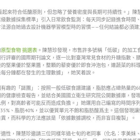
看起來符合低醣原則，但忽略了營養密度與長期可持續性。」陳
業級數據採集標準」引入日常飲食監測：每天同步記錄進食時間
方法源自她過去設計機器學習模型時的習慣——任何結論都必須建
的
原型食物 挑選表
。陳慧珍發現，市售許多號稱「低碳」的加工
同行評審的國際期刊論文，逐一比對臺灣常見食材的升糖指數、
的堅果優於堅果醬，整顆的藜麥優於即食沖泡包，連蔬菜的料理方
是每分鐘都在發生的生理數據」，她笑着說。
有趣的「謎團」：按照一般低碳食譜建議，脂肪應占總熱量的6
的健康檢查報告，並結合美國國立衛生研究院公開數據庫，發現
比例，對高齡者可能反而造成負擔。」她運用自己編寫的時間序
質35%、脂肪40%，並以優質單元不飽和脂肪酸爲主。這個發現
差異，而科學的方法應該是「依據數據調校，而非盲目複製」。
普適性，陳慧珍邀請三位同樣年過七旬的老同事（化名：李美妹