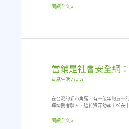
——
社
閱讀全文 »
60
會
歲
安
洗
全
碗
網
工
阿
嬤
的
機
當鋪是社會安全網
當
車
鋪
借
質感生活
/
JUDY
是
款
社
奇
會
遇
在台灣的都市角落，有一位年約五十
安
記
運總愛考驗人，這位資深助產士卻在中
全
網：
閱讀全文 »
一
位