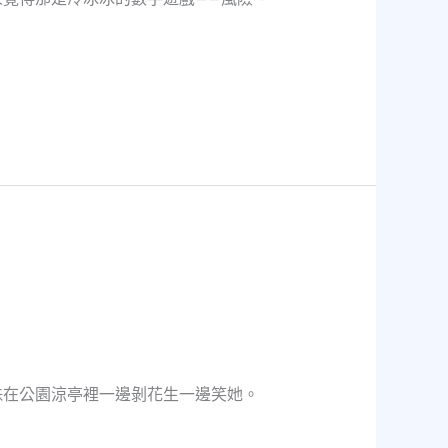
珠在公園涼亭裡一邊剝花生一邊笑她。