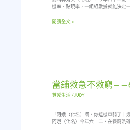
的
機率、貼現率，一組組數據就能決定一
救
急
閱讀全文 »
哲
學：
當
鋪
如
何
成
為
單
當舖救急不救窮——
當
親
舖
媽
質感生活
/
JUDY
救
媽
急
最
不
穩
「阿娥（化名）啊，你這機車騎了十
救
固
阿娥（化名）今年六十二，在餐廳洗碗
窮
的