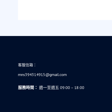
助
產
士
的
緊
急
救
援
與
重
客服信箱：
生
故
mns394314915@gmail.com
事
服務時間：
週一至週五 09:00 – 18:00