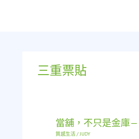
跳
至
主
要
內
容
三重票貼
當舖，不只是金庫—
當
舖，
質感生活
/
JUDY
不