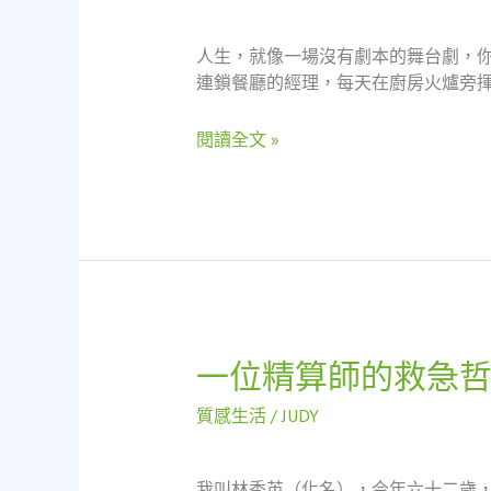
只
是
人生，就像一場沒有劇本的舞台劇，
金
連鎖餐廳的經理，每天在廚房火爐旁揮
庫
——
閱讀全文 »
一
個
餐
廳
經
理
的
絕
地
一位精算師的救急
一
重
位
生
質感生活
/
JUDY
精
算
師
我叫林秀英（化名），今年六十二歲