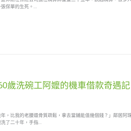
張保單的生死。…
60歲洗碗工阿嬤的機車借款奇遇記
幾年，比我的老腰還骨質疏鬆，拿去當鋪能值幾個錢？」鄰居阿
洗了二十年，手指…