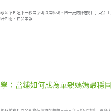
你永遠不知道下一秒是掌聲還是噓聲。四十歲的陳志明（化名）
汗如雨，在營業報…
哲學：當鋪如何成為單親媽媽最穩
，退休前在保險公司擔任精算師整整三十五年。說起精算，很多人