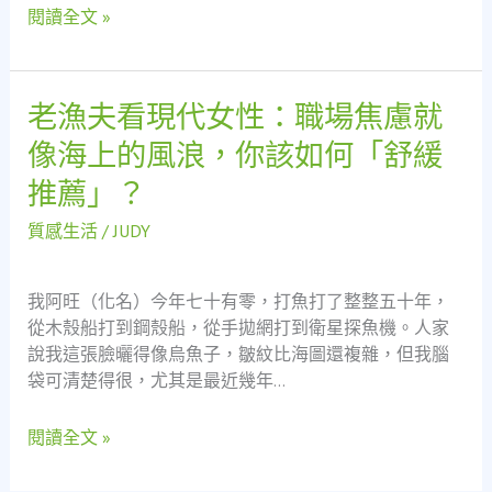
慮
閱讀全文 »
些
年
我
們
老漁夫看現代女性：職場焦慮就
老
一
漁
像海上的風浪，你該如何「舒緩
起
夫
追
推薦」？
看
的
現
樹
質感生活
/
JUDY
代
與
女
情
性：
我阿旺（化名）今年七十有零，打魚打了整整五十年，
緒
職
從木殼船打到鋼殼船，從手拋網打到衛星探魚機。人家
場
說我這張臉曬得像烏魚子，皺紋比海圖還複雜，但我腦
焦
袋可清楚得很，尤其是最近幾年…
慮
就
閱讀全文 »
像
海