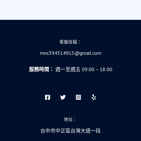
上
的
風
浪，
你
該
客服信箱：
如
mns394314915@gmail.com
何
「舒
服務時間：
週一至週五 09:00 – 18:00
緩
推
薦」？
地址：
台中市中正區台灣大道一段