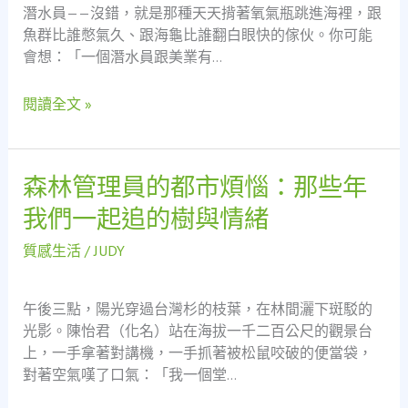
潛水員——沒錯，就是那種天天揹著氧氣瓶跳進海裡，跟
排
魚群比誰憋氣久、跟海龜比誰翻白眼快的傢伙。你可能
毒
會想：「一個潛水員跟美業有…
指
南：
閱讀全文 »
當
潛
水
員
森林管理員的都市煩惱：那些年
森
遇
林
我們一起追的樹與情緒
上
管
現
理
質感生活
/
JUDY
代
員
女
的
性
午後三點，陽光穿過台灣杉的枝葉，在林間灑下斑駁的
都
的
光影。陳怡君（化名）站在海拔一千二百公尺的觀景台
市
職
上，一手拿著對講機，一手抓著被松鼠咬破的便當袋，
煩
場
對著空氣嘆了口氣：「我一個堂…
惱：
焦
那