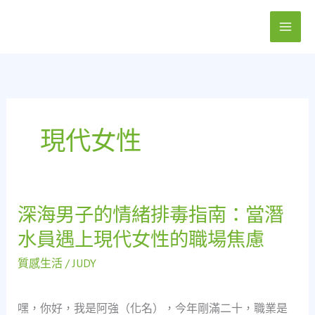
跳
至
主
要
內
容
現代女性
深海男子的情緒排毒指南：當潛
深
海
水員遇上現代女性的職場焦慮
男
子
質感生活
/
JUDY
的
情
嘿，你好，我是阿強（化名），今年剛滿二十，職業是
緒